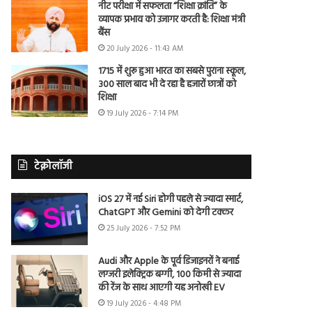
नीट परीक्षा में सफलता “शिक्षा क्रांति” के
व्यापक प्रभाव को उजागर करती है: शिक्षा मंत्री
बैंस
20 July 2026 - 11:43 AM
1715 में शुरू हुआ भारत का सबसे पुराना स्कूल,
300 साल बाद भी दे रहा है हजारों छात्रों को
शिक्षा
19 July 2026 - 7:14 PM
टेक्नोलॉजी
iOS 27 में नई Siri होगी पहले से ज्यादा स्मार्ट,
ChatGPT और Gemini को देगी टक्कर
25 July 2026 - 7:52 PM
Audi और Apple के पूर्व डिजाइनरों ने बनाई
लग्जरी इलेक्ट्रिक बग्गी, 100 किमी से ज्यादा
की रेंज के साथ आएगी यह अनोखी EV
19 July 2026 - 4:48 PM