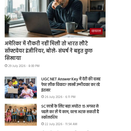
वायरल
अमेरिका में नौकरी नहीं मिली तो भारत लौटे
सॉफ्टवेयर इंजीनियर, बोले- संघर्ष ने बहुत कुछ
सिखाया
29 July 2026 - 8:00 PM
UGC NET Answer Key में देरी की वजह
पेपर लीक विवाद? लाखों उम्मीदवार कर रहे
इंतजार
26 July 2026 - 6:11 PM
SC छात्रों के लिए बड़ा अपडेट! 15 अगस्त से
पहले कर लें ये काम, वरना अटक सकती है
स्कॉलरशिप
22 July 2026 - 11:54 AM