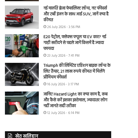
नई मारुति ब्रेजा फेसलिफ्ट लॉन्च, नए फीचर्स
और टर्बो इंजन के साथ आई SUV, जानें क्या है
कीमत
26 July 2026 - 3:56 PM
E20 पेट्रोल, फ्लेक्स फ्यूल या EV कार? नई
गाड़ी खरीदने से पहले जानें किसमें है ज्यादा
फायदा
23 July 2026 - 7:41 PM
Triumph की लिमिटेड एडिशन बाइक लॉन्च के
लिए तैयार, 21 लाख रुपये कीमत में मिलेंगे
प्रीमियम फीचर्स
16 July 2026 - 3:17 PM
जानिए Hazard Light का क्या काम है, कब
और कैसे करें इसका इस्तेमाल, ज्यादातर लोग
नहीं जानते सही तरीका
12 July 2026 - 6:14 PM
खेत खलिहान