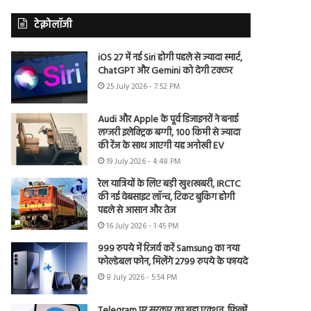
टेक्नोलॉजी
iOS 27 में नई Siri होगी पहले से ज्यादा स्मार्ट,
ChatGPT और Gemini को देगी टक्कर
25 July 2026 - 7:52 PM
Audi और Apple के पूर्व डिजाइनरों ने बनाई
लग्जरी इलेक्ट्रिक बग्गी, 100 किमी से ज्यादा
की रेंज के साथ आएगी यह अनोखी EV
19 July 2026 - 4:48 PM
रेल यात्रियों के लिए बड़ी खुशखबरी, IRCTC
की नई वेबसाइट लॉन्च, टिकट बुकिंग होगी
पहले से आसान और तेज
16 July 2026 - 1:45 PM
999 रुपये में रिजर्व करें Samsung का नया
फोल्डेबल फोन, मिलेंगे 2799 रुपये के फायदे
8 July 2026 - 5:54 PM
Telegram पर सरकार का बड़ा एक्शन, फिल्में