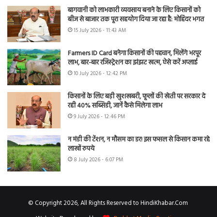
बागवानी को लाभकारी व्यवसाय बनाने के लिए किसानों को
बीज से बाजार तक पूरा सहयोग दिया जा रहा है: मोहिंदर भगत
15 July 2026 - 11:43 AM
Farmers ID Card बनेगा किसानों की पहचान, मिलेंगे भरपूर
लाभ, बार-बार रजिस्ट्रेशन का झंझट खत्म, ऐसे करें अप्लाई
10 July 2026 - 12:42 PM
किसानों के लिए बड़ी खुशखबरी, फूलों की खेती पर सरकार दे
रही 40% सब्सिडी, जानें कैसे मिलेगा लाभ
9 July 2026 - 12:46 PM
न मंडी की टेंशन, न मौसम का डर! इस फसल से किसान कमा रहे
लाखों रुपये
8 July 2026 - 6:07 PM
© Copyright 2026, All Rights Reserved to HindiKhabar.Com