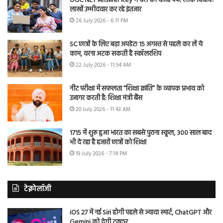
UGC NET Answer Key में देरी की वजह पेपर लीक विवाद?
लाखों उम्मीदवार कर रहे इंतजार
26 July 2026 - 6:11 PM
SC छात्रों के लिए बड़ा अपडेट! 15 अगस्त से पहले कर लें ये
काम, वरना अटक सकती है स्कॉलरशिप
22 July 2026 - 11:54 AM
नीट परीक्षा में सफलता “शिक्षा क्रांति” के व्यापक प्रभाव को
उजागर करती है: शिक्षा मंत्री बैंस
20 July 2026 - 11:43 AM
1715 में शुरू हुआ भारत का सबसे पुराना स्कूल, 300 साल बाद
भी दे रहा है हजारों छात्रों को शिक्षा
19 July 2026 - 7:14 PM
टेक्नोलॉजी
iOS 27 में नई Siri होगी पहले से ज्यादा स्मार्ट, ChatGPT और
Gemini को देगी टक्कर