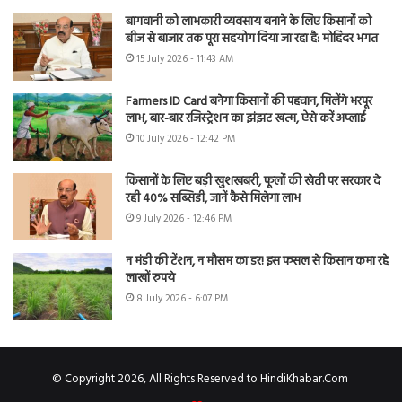
बागवानी को लाभकारी व्यवसाय बनाने के लिए किसानों को
बीज से बाजार तक पूरा सहयोग दिया जा रहा है: मोहिंदर भगत
15 July 2026 - 11:43 AM
Farmers ID Card बनेगा किसानों की पहचान, मिलेंगे भरपूर
लाभ, बार-बार रजिस्ट्रेशन का झंझट खत्म, ऐसे करें अप्लाई
10 July 2026 - 12:42 PM
किसानों के लिए बड़ी खुशखबरी, फूलों की खेती पर सरकार दे
रही 40% सब्सिडी, जानें कैसे मिलेगा लाभ
9 July 2026 - 12:46 PM
न मंडी की टेंशन, न मौसम का डर! इस फसल से किसान कमा रहे
लाखों रुपये
8 July 2026 - 6:07 PM
© Copyright 2026, All Rights Reserved to HindiKhabar.Com