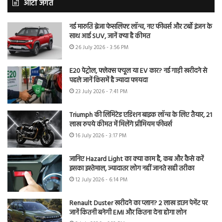
ऑटो जगत
नई मारुति ब्रेजा फेसलिफ्ट लॉन्च, नए फीचर्स और टर्बो इंजन के
साथ आई SUV, जानें क्या है कीमत
26 July 2026 - 3:56 PM
E20 पेट्रोल, फ्लेक्स फ्यूल या EV कार? नई गाड़ी खरीदने से
पहले जानें किसमें है ज्यादा फायदा
23 July 2026 - 7:41 PM
Triumph की लिमिटेड एडिशन बाइक लॉन्च के लिए तैयार, 21
लाख रुपये कीमत में मिलेंगे प्रीमियम फीचर्स
16 July 2026 - 3:17 PM
जानिए Hazard Light का क्या काम है, कब और कैसे करें
इसका इस्तेमाल, ज्यादातर लोग नहीं जानते सही तरीका
12 July 2026 - 6:14 PM
Renault Duster खरीदने का प्लान? 2 लाख डाउन पेमेंट पर
जानें कितनी बनेगी EMI और कितना देना होगा लोन