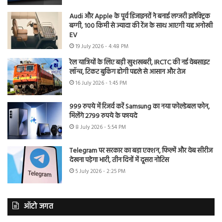
Audi और Apple के पूर्व डिजाइनरों ने बनाई लग्जरी इलेक्ट्रिक
बग्गी, 100 किमी से ज्यादा की रेंज के साथ आएगी यह अनोखी
EV
19 July 2026 - 4:48 PM
रेल यात्रियों के लिए बड़ी खुशखबरी, IRCTC की नई वेबसाइट
लॉन्च, टिकट बुकिंग होगी पहले से आसान और तेज
16 July 2026 - 1:45 PM
999 रुपये में रिजर्व करें Samsung का नया फोल्डेबल फोन,
मिलेंगे 2799 रुपये के फायदे
8 July 2026 - 5:54 PM
Telegram पर सरकार का बड़ा एक्शन, फिल्में और वेब सीरीज
देखना पड़ेगा भारी, तीन दिनों में दूसरा नोटिस
5 July 2026 - 2:25 PM
ऑटो जगत