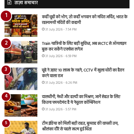
ताज़ा समाचार
कहीं चूहों को भोग, तो कहीं भगवान को मदिरा अर्पित, भारत के
रहस्यमयी मंदिरों की कहानी
31 July 2026 - 7:54 PM
Train यात्रियों के लिए बड़ी सुविधा, अब IRCTC से ऑनलाइन
बुक कर सकेंगे एक्सेस लगेज
31 July 2026 - 6:59 PM
चूहे ने उड़ाए 10 लाख के गहने, CCTV में खुला चोरी का हैरान
करने वाला राज
31 July 2026 - 6:26 PM
दालचीनी, मेथी और हल्दी का मिश्रण, जानें सेहत के लिए
कितना फायदेमंद है ये नेचुरल कॉम्बिनेशन
31 July 2026 - 5:57 PM
टीम इंडिया को मिली बड़ी राहत, बुमराह की वापसी तय,
श्रीलंका दौरे से पहले खत्म हुई चिंता