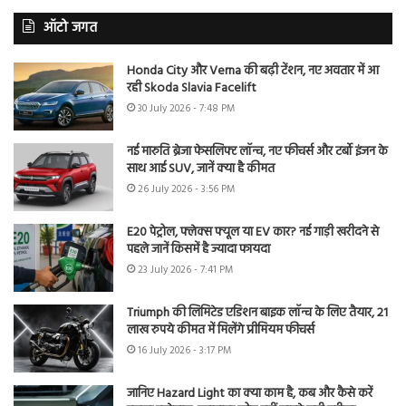
ऑटो जगत
Honda City और Verna की बढ़ी टेंशन, नए अवतार में आ
रही Skoda Slavia Facelift
30 July 2026 - 7:48 PM
नई मारुति ब्रेजा फेसलिफ्ट लॉन्च, नए फीचर्स और टर्बो इंजन के
साथ आई SUV, जानें क्या है कीमत
26 July 2026 - 3:56 PM
E20 पेट्रोल, फ्लेक्स फ्यूल या EV कार? नई गाड़ी खरीदने से
पहले जानें किसमें है ज्यादा फायदा
23 July 2026 - 7:41 PM
Triumph की लिमिटेड एडिशन बाइक लॉन्च के लिए तैयार, 21
लाख रुपये कीमत में मिलेंगे प्रीमियम फीचर्स
16 July 2026 - 3:17 PM
जानिए Hazard Light का क्या काम है, कब और कैसे करें