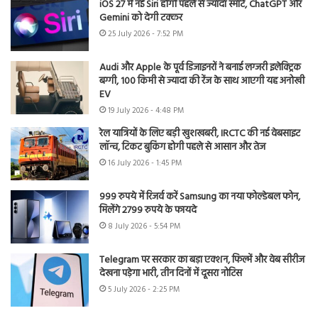
iOS 27 में नई Siri होगी पहले से ज्यादा स्मार्ट, ChatGPT और
Gemini को देगी टक्कर
25 July 2026 - 7:52 PM
Audi और Apple के पूर्व डिजाइनरों ने बनाई लग्जरी इलेक्ट्रिक
बग्गी, 100 किमी से ज्यादा की रेंज के साथ आएगी यह अनोखी
EV
19 July 2026 - 4:48 PM
रेल यात्रियों के लिए बड़ी खुशखबरी, IRCTC की नई वेबसाइट
लॉन्च, टिकट बुकिंग होगी पहले से आसान और तेज
16 July 2026 - 1:45 PM
999 रुपये में रिजर्व करें Samsung का नया फोल्डेबल फोन,
मिलेंगे 2799 रुपये के फायदे
8 July 2026 - 5:54 PM
Telegram पर सरकार का बड़ा एक्शन, फिल्में और वेब सीरीज
देखना पड़ेगा भारी, तीन दिनों में दूसरा नोटिस
5 July 2026 - 2:25 PM