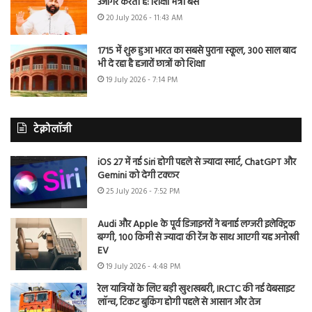
उजागर करती है: शिक्षा मंत्री बैंस
20 July 2026 - 11:43 AM
1715 में शुरू हुआ भारत का सबसे पुराना स्कूल, 300 साल बाद
भी दे रहा है हजारों छात्रों को शिक्षा
19 July 2026 - 7:14 PM
टेक्नोलॉजी
iOS 27 में नई Siri होगी पहले से ज्यादा स्मार्ट, ChatGPT और
Gemini को देगी टक्कर
25 July 2026 - 7:52 PM
Audi और Apple के पूर्व डिजाइनरों ने बनाई लग्जरी इलेक्ट्रिक
बग्गी, 100 किमी से ज्यादा की रेंज के साथ आएगी यह अनोखी
EV
19 July 2026 - 4:48 PM
रेल यात्रियों के लिए बड़ी खुशखबरी, IRCTC की नई वेबसाइट
लॉन्च, टिकट बुकिंग होगी पहले से आसान और तेज