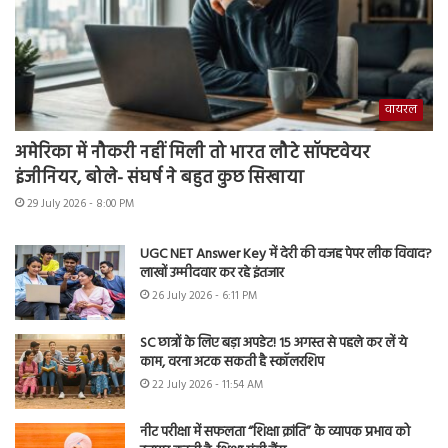
वायरल
अमेरिका में नौकरी नहीं मिली तो भारत लौटे सॉफ्टवेयर
इंजीनियर, बोले- संघर्ष ने बहुत कुछ सिखाया
29 July 2026 - 8:00 PM
UGC NET Answer Key में देरी की वजह पेपर लीक विवाद?
लाखों उम्मीदवार कर रहे इंतजार
26 July 2026 - 6:11 PM
SC छात्रों के लिए बड़ा अपडेट! 15 अगस्त से पहले कर लें ये
काम, वरना अटक सकती है स्कॉलरशिप
22 July 2026 - 11:54 AM
नीट परीक्षा में सफलता “शिक्षा क्रांति” के व्यापक प्रभाव को