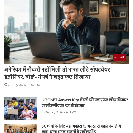
वायरल
अमेरिका में नौकरी नहीं मिली तो भारत लौटे सॉफ्टवेयर
इंजीनियर, बोले- संघर्ष ने बहुत कुछ सिखाया
29 July 2026 - 8:00 PM
UGC NET Answer Key में देरी की वजह पेपर लीक विवाद?
लाखों उम्मीदवार कर रहे इंतजार
26 July 2026 - 6:11 PM
SC छात्रों के लिए बड़ा अपडेट! 15 अगस्त से पहले कर लें ये
काम, वरना अटक सकती है स्कॉलरशिप