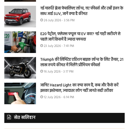
नई मारुति ब्रेजा फेसलिफ्ट लॉन्च, नए फीचर्स और टर्बो इंजन के
साथ आई SUV, जानें क्या है कीमत
26 July 2026 - 3:56 PM
E20 पेट्रोल, फ्लेक्स फ्यूल या EV कार? नई गाड़ी खरीदने से
पहले जानें किसमें है ज्यादा फायदा
23 July 2026 - 7:41 PM
Triumph की लिमिटेड एडिशन बाइक लॉन्च के लिए तैयार, 21
लाख रुपये कीमत में मिलेंगे प्रीमियम फीचर्स
16 July 2026 - 3:17 PM
जानिए Hazard Light का क्या काम है, कब और कैसे करें
इसका इस्तेमाल, ज्यादातर लोग नहीं जानते सही तरीका
12 July 2026 - 6:14 PM
खेत खलिहान