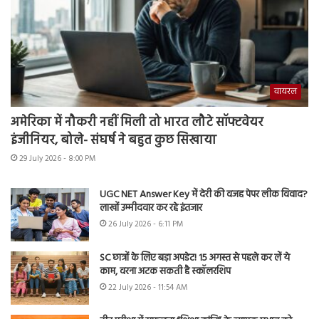
वायरल
अमेरिका में नौकरी नहीं मिली तो भारत लौटे सॉफ्टवेयर
इंजीनियर, बोले- संघर्ष ने बहुत कुछ सिखाया
29 July 2026 - 8:00 PM
UGC NET Answer Key में देरी की वजह पेपर लीक विवाद?
लाखों उम्मीदवार कर रहे इंतजार
26 July 2026 - 6:11 PM
SC छात्रों के लिए बड़ा अपडेट! 15 अगस्त से पहले कर लें ये
काम, वरना अटक सकती है स्कॉलरशिप
22 July 2026 - 11:54 AM