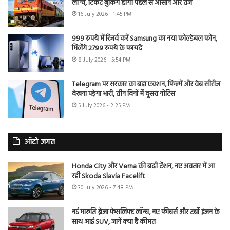
लॉन्च, टिकट बुकिंग होगी पहले से आसान और तेज
16 July 2026 - 1:45 PM
999 रुपये में रिजर्व करें Samsung का नया फोल्डेबल फोन,
मिलेंगे 2799 रुपये के फायदे
8 July 2026 - 5:54 PM
Telegram पर सरकार का बड़ा एक्शन, फिल्में और वेब सीरीज
देखना पड़ेगा भारी, तीन दिनों में दूसरा नोटिस
5 July 2026 - 2:25 PM
ऑटो जगत
Honda City और Verna की बढ़ी टेंशन, नए अवतार में आ
रही Skoda Slavia Facelift
30 July 2026 - 7:48 PM
नई मारुति ब्रेजा फेसलिफ्ट लॉन्च, नए फीचर्स और टर्बो इंजन के
साथ आई SUV, जानें क्या है कीमत