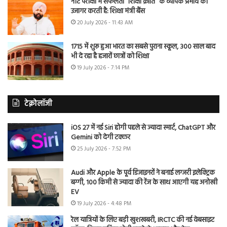
नीट परीक्षा में सफलता “शिक्षा क्रांति” के व्यापक प्रभाव को
उजागर करती है: शिक्षा मंत्री बैंस
20 July 2026 - 11:43 AM
1715 में शुरू हुआ भारत का सबसे पुराना स्कूल, 300 साल बाद
भी दे रहा है हजारों छात्रों को शिक्षा
19 July 2026 - 7:14 PM
टेक्नोलॉजी
iOS 27 में नई Siri होगी पहले से ज्यादा स्मार्ट, ChatGPT और
Gemini को देगी टक्कर
25 July 2026 - 7:52 PM
Audi और Apple के पूर्व डिजाइनरों ने बनाई लग्जरी इलेक्ट्रिक
बग्गी, 100 किमी से ज्यादा की रेंज के साथ आएगी यह अनोखी
EV
19 July 2026 - 4:48 PM
रेल यात्रियों के लिए बड़ी खुशखबरी, IRCTC की नई वेबसाइट