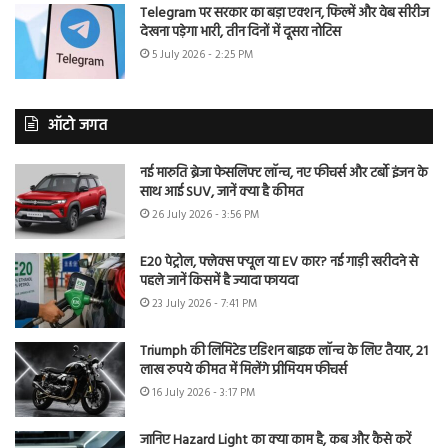
Telegram पर सरकार का बड़ा एक्शन, फिल्में और वेब सीरीज
देखना पड़ेगा भारी, तीन दिनों में दूसरा नोटिस
5 July 2026 - 2:25 PM
ऑटो जगत
नई मारुति ब्रेजा फेसलिफ्ट लॉन्च, नए फीचर्स और टर्बो इंजन के
साथ आई SUV, जानें क्या है कीमत
26 July 2026 - 3:56 PM
E20 पेट्रोल, फ्लेक्स फ्यूल या EV कार? नई गाड़ी खरीदने से
पहले जानें किसमें है ज्यादा फायदा
23 July 2026 - 7:41 PM
Triumph की लिमिटेड एडिशन बाइक लॉन्च के लिए तैयार, 21
लाख रुपये कीमत में मिलेंगे प्रीमियम फीचर्स
16 July 2026 - 3:17 PM
जानिए Hazard Light का क्या काम है, कब और कैसे करें