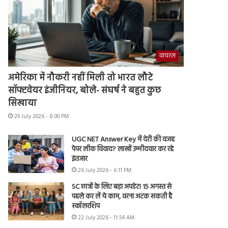
वायरल
अमेरिका में नौकरी नहीं मिली तो भारत लौटे
सॉफ्टवेयर इंजीनियर, बोले- संघर्ष ने बहुत कुछ
सिखाया
29 July 2026 - 8:00 PM
UGC NET Answer Key में देरी की वजह
पेपर लीक विवाद? लाखों उम्मीदवार कर रहे
इंतजार
26 July 2026 - 6:11 PM
SC छात्रों के लिए बड़ा अपडेट! 15 अगस्त से
पहले कर लें ये काम, वरना अटक सकती है
स्कॉलरशिप
22 July 2026 - 11:54 AM