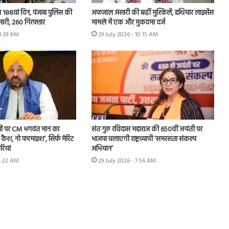
 का 188वां दिन, पंजाब पुलिस की
अफजाल अंसारी की बढ़ीं मुश्किलें, हथियार लाइसेंस
मारी, 260 गिरफ्तार
मामले में एक और मुकदमा दर्ज
11:39 AM
29 July 2026 - 10:15 AM
ों पर CM भगवंत मान का
संत गुरु रविदास महाराज की 650वीं जयंती पर
 कैश, नो फरमाइश’, सिर्फ मेरिट
भाजपा चलाएगी राष्ट्रव्यापी ‘समरसता संकल्प
ियां
अभियान’
 8:22 AM
29 July 2026 - 7:56 AM