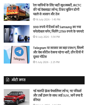
रेल यात्रियों के लिए बड़ी खुशखबरी, IRCTC
की नई वेबसाइट लॉन्च, टिकट बुकिंग होगी
पहले से आसान और तेज
16 July 2026 - 1:45 PM
999 रुपये में रिजर्व करें Samsung का नया
फोल्डेबल फोन, मिलेंगे 2799 रुपये के फायदे
8 July 2026 - 5:54 PM
Telegram पर सरकार का बड़ा एक्शन, फिल्में
और वेब सीरीज देखना पड़ेगा भारी, तीन दिनों में
दूसरा नोटिस
5 July 2026 - 2:25 PM
ऑटो जगत
नई मारुति ब्रेजा फेसलिफ्ट लॉन्च, नए फीचर्स
और टर्बो इंजन के साथ आई SUV, जानें क्या है
कीमत