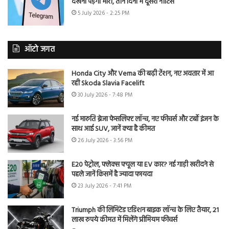
देखना पड़ेगा भारी, तीन दिनों में दूसरा नोटिस
5 July 2026 - 2:25 PM
ऑटो जगत
Honda City और Verna की बढ़ी टेंशन, नए अवतार में आ
रही Skoda Slavia Facelift
30 July 2026 - 7:48 PM
नई मारुति ब्रेजा फेसलिफ्ट लॉन्च, नए फीचर्स और टर्बो इंजन के
साथ आई SUV, जानें क्या है कीमत
26 July 2026 - 3:56 PM
E20 पेट्रोल, फ्लेक्स फ्यूल या EV कार? नई गाड़ी खरीदने से
पहले जानें किसमें है ज्यादा फायदा
23 July 2026 - 7:41 PM
Triumph की लिमिटेड एडिशन बाइक लॉन्च के लिए तैयार, 21
लाख रुपये कीमत में मिलेंगे प्रीमियम फीचर्स