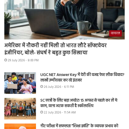
वायरल
अमेरिका में नौकरी नहीं मिली तो भारत लौटे सॉफ्टवेयर
इंजीनियर, बोले- संघर्ष ने बहुत कुछ सिखाया
29 July 2026 - 8:00 PM
UGC NET Answer Key में देरी की वजह पेपर लीक विवाद?
लाखों उम्मीदवार कर रहे इंतजार
26 July 2026 - 6:11 PM
SC छात्रों के लिए बड़ा अपडेट! 15 अगस्त से पहले कर लें ये
काम, वरना अटक सकती है स्कॉलरशिप
22 July 2026 - 11:54 AM
नीट परीक्षा में सफलता “शिक्षा क्रांति” के व्यापक प्रभाव को