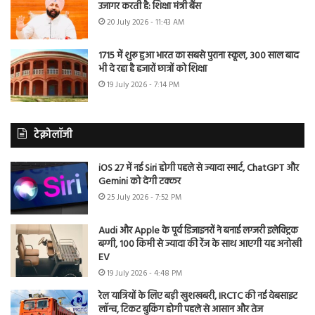
उजागर करती है: शिक्षा मंत्री बैंस
20 July 2026 - 11:43 AM
1715 में शुरू हुआ भारत का सबसे पुराना स्कूल, 300 साल बाद
भी दे रहा है हजारों छात्रों को शिक्षा
19 July 2026 - 7:14 PM
टेक्नोलॉजी
iOS 27 में नई Siri होगी पहले से ज्यादा स्मार्ट, ChatGPT और
Gemini को देगी टक्कर
25 July 2026 - 7:52 PM
Audi और Apple के पूर्व डिजाइनरों ने बनाई लग्जरी इलेक्ट्रिक
बग्गी, 100 किमी से ज्यादा की रेंज के साथ आएगी यह अनोखी
EV
19 July 2026 - 4:48 PM
रेल यात्रियों के लिए बड़ी खुशखबरी, IRCTC की नई वेबसाइट
लॉन्च, टिकट बुकिंग होगी पहले से आसान और तेज