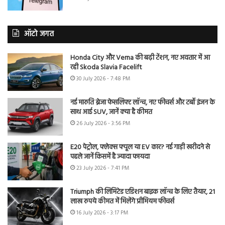
ऑटो जगत
Honda City और Verna की बढ़ी टेंशन, नए अवतार में आ
रही Skoda Slavia Facelift
30 July 2026 - 7:48 PM
नई मारुति ब्रेजा फेसलिफ्ट लॉन्च, नए फीचर्स और टर्बो इंजन के
साथ आई SUV, जानें क्या है कीमत
26 July 2026 - 3:56 PM
E20 पेट्रोल, फ्लेक्स फ्यूल या EV कार? नई गाड़ी खरीदने से
पहले जानें किसमें है ज्यादा फायदा
23 July 2026 - 7:41 PM
Triumph की लिमिटेड एडिशन बाइक लॉन्च के लिए तैयार, 21
लाख रुपये कीमत में मिलेंगे प्रीमियम फीचर्स
16 July 2026 - 3:17 PM