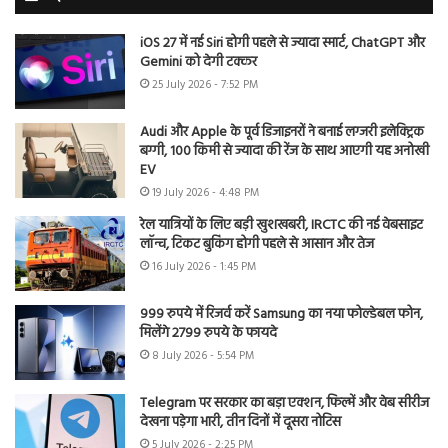
iOS 27 में नई Siri होगी पहले से ज्यादा स्मार्ट, ChatGPT और
Gemini को देगी टक्कर
25 July 2026 - 7:52 PM
Audi और Apple के पूर्व डिजाइनरों ने बनाई लग्जरी इलेक्ट्रिक
बग्गी, 100 किमी से ज्यादा की रेंज के साथ आएगी यह अनोखी
EV
19 July 2026 - 4:48 PM
रेल यात्रियों के लिए बड़ी खुशखबरी, IRCTC की नई वेबसाइट
लॉन्च, टिकट बुकिंग होगी पहले से आसान और तेज
16 July 2026 - 1:45 PM
999 रुपये में रिजर्व करें Samsung का नया फोल्डेबल फोन,
मिलेंगे 2799 रुपये के फायदे
8 July 2026 - 5:54 PM
Telegram पर सरकार का बड़ा एक्शन, फिल्में और वेब सीरीज
देखना पड़ेगा भारी, तीन दिनों में दूसरा नोटिस
5 July 2026 - 2:25 PM