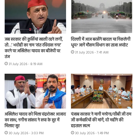
जब सरकार की कुर्सियां खाली रहने लगीं,
दिल्ली में आज बरसेंगे बादल या निकलेगी
तो…’ भदोही का नाम ‘संत रविदास नगर’
धूप? जानें मौसम विभाग का ताजा अपडेट
करने पर अखिलेश यादव का बीजेपी पर
31 July 2026 - 7:41 AM
तंज
31 July 2026 - 8:19 AM
अखिलेश यादव को मिला चंद्रशेखर आजाद
पंजाब सरकार ने मानी मनरेगा/वीबी जी राम
का साथ, नगीना सांसद ने सपा के सुर में
जी कर्मचारियों की मांगें, दो महीने की
मिलाए सुर
हड़ताल खत्म
30 July 2026 - 3:03 PM
30 July 2026 - 1:49 PM