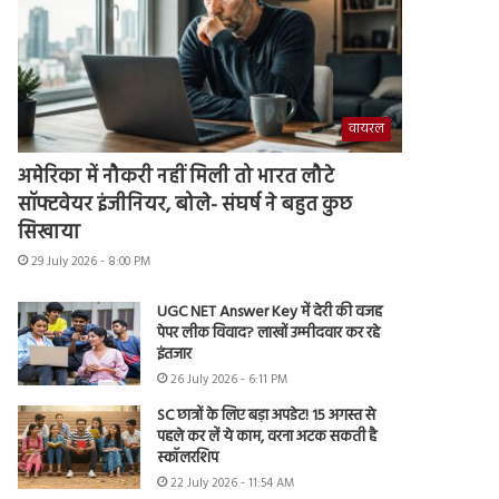
वायरल
अमेरिका में नौकरी नहीं मिली तो भारत लौटे
सॉफ्टवेयर इंजीनियर, बोले- संघर्ष ने बहुत कुछ
सिखाया
29 July 2026 - 8:00 PM
UGC NET Answer Key में देरी की वजह
पेपर लीक विवाद? लाखों उम्मीदवार कर रहे
इंतजार
26 July 2026 - 6:11 PM
SC छात्रों के लिए बड़ा अपडेट! 15 अगस्त से
पहले कर लें ये काम, वरना अटक सकती है
स्कॉलरशिप
22 July 2026 - 11:54 AM