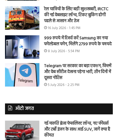
रेल यात्रियों के लिए बड़ी खुशखबरी, IRCTC
की नई वेबसाइट लॉन्च, टिकट बुकिंग होगी
पहले से आसान और तेज
16 July 2026 - 1:45 PM
999 रुपये में रिजर्व करें Samsung का नया
फोल्डेबल फोन, मिलेंगे 2799 रुपये के फायदे
8 July 2026 - 5:54 PM
Telegram पर सरकार का बड़ा एक्शन, फिल्में
और वेब सीरीज देखना पड़ेगा भारी, तीन दिनों में
दूसरा नोटिस
5 July 2026 - 2:25 PM
ऑटो जगत
नई मारुति ब्रेजा फेसलिफ्ट लॉन्च, नए फीचर्स
और टर्बो इंजन के साथ आई SUV, जानें क्या है
कीमत