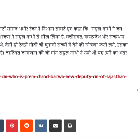
पार्टी सांसद अधीर रंजन ने निशाना साधते हुए कहा कि ‘राहुल गांधी ने जब
ाजपा ने राहुल गांधी से सीख लिया है, छत्तीसगढ़, मध्यप्रदेश और राजस्थान
े, वैसी ही रेवड़ी मोदी जी चुनावी राज्यों में देने की घोषणा करने लगे, इसका
 है। जातिगत जनगणना की जो मांग राहुल गांधी ने रखी थी यह उसी का असर
ew-cm-who-is-prem-chand-bairwa-new-deputy-cm-of-rajasthan-
In
Tumblr
Pinterest
Reddit
VKontakte
Share via Email
Print