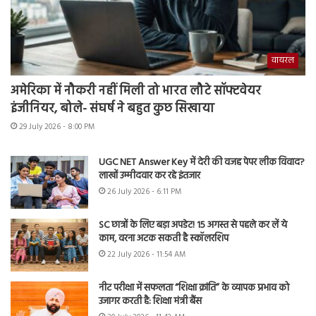
वायरल
अमेरिका में नौकरी नहीं मिली तो भारत लौटे सॉफ्टवेयर
इंजीनियर, बोले- संघर्ष ने बहुत कुछ सिखाया
29 July 2026 - 8:00 PM
UGC NET Answer Key में देरी की वजह पेपर लीक विवाद?
लाखों उम्मीदवार कर रहे इंतजार
26 July 2026 - 6:11 PM
SC छात्रों के लिए बड़ा अपडेट! 15 अगस्त से पहले कर लें ये
काम, वरना अटक सकती है स्कॉलरशिप
22 July 2026 - 11:54 AM
नीट परीक्षा में सफलता “शिक्षा क्रांति” के व्यापक प्रभाव को
उजागर करती है: शिक्षा मंत्री बैंस