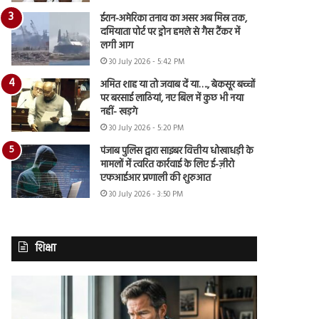
ईरान-अमेरिका तनाव का असर अब मिस्र तक,
दमियाता पोर्ट पर ड्रोन हमले से गैस टैंकर में
लगी आग
30 July 2026 - 5:42 PM
अमित शाह या तो जवाब दें या…., बेकसूर बच्चों
पर बरसाई लाठियां, नए बिल में कुछ भी नया
नहीं- खड़गे
30 July 2026 - 5:20 PM
पंजाब पुलिस द्वारा साइबर वित्तीय धोखाधड़ी के
मामलों में त्वरित कार्रवाई के लिए ई-ज़ीरो
एफआईआर प्रणाली की शुरुआत
30 July 2026 - 3:50 PM
शिक्षा