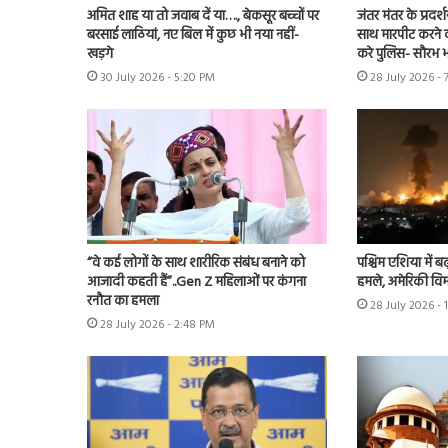
अमित शाह या तो जवाब दें या…., बेकसूर बच्चों पर
जंतर मंतर के प्रदर्
बरसाई लाठियां, नए बिल में कुछ भी नया नहीं-
साथ मारपीट करने व
खड़गे
करे पुलिस- सौरभ भा
30 July 2026 - 5:20 PM
28 July 2026 - 
“वे कई लोगों के साथ शारीरिक संबंध बनाने को
पश्चिम एशिया में बढ़
आजादी कहती हैं”..Gen Z महिलाओं पर कंगना
हमले, अमेरिकी विम
रनौत का हमला
28 July 2026 - 
28 July 2026 - 2:48 PM