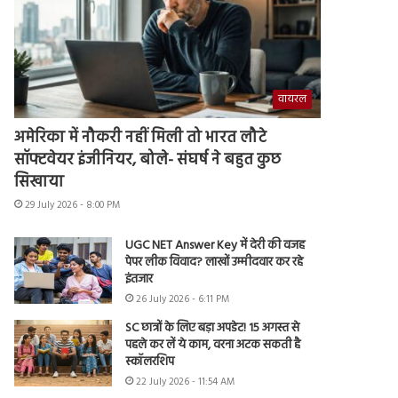
वायरल
अमेरिका में नौकरी नहीं मिली तो भारत लौटे
सॉफ्टवेयर इंजीनियर, बोले- संघर्ष ने बहुत कुछ
सिखाया
29 July 2026 - 8:00 PM
UGC NET Answer Key में देरी की वजह
पेपर लीक विवाद? लाखों उम्मीदवार कर रहे
इंतजार
26 July 2026 - 6:11 PM
SC छात्रों के लिए बड़ा अपडेट! 15 अगस्त से
पहले कर लें ये काम, वरना अटक सकती है
स्कॉलरशिप
22 July 2026 - 11:54 AM