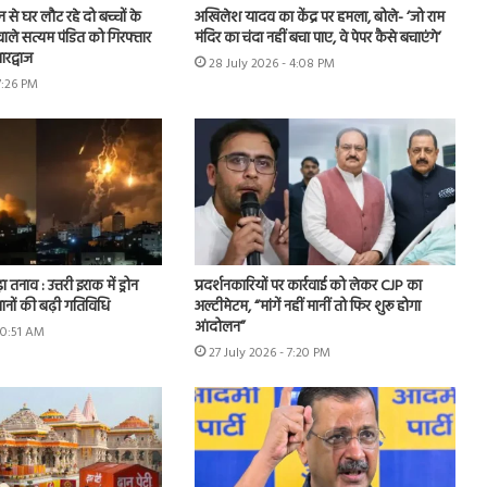
शन से घर लौट रहे दो बच्चों के
अखिलेश यादव का केंद्र पर हमला, बोले- ‘जो राम
ाले सत्यम पंडित को गिरफ्तार
मंदिर का चंदा नहीं बचा पाए, वे पेपर कैसे बचाएंगे’
रद्वाज
28 July 2026 - 4:08 PM
7:26 PM
ा तनाव : उत्तरी इराक में ड्रोन
प्रदर्शनकारियों पर कार्रवाई को लेकर CJP का
ानों की बढ़ी गतिविधि
अल्टीमेटम, “मांगें नहीं मानीं तो फिर शुरू होगा
आंदोलन”
10:51 AM
27 July 2026 - 7:20 PM