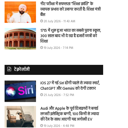
नीट परीक्षा में सफलता “शिक्षा क्रांति” के
व्यापक प्रभाव को उजागर करती है: शिक्षा मंत्री
बैंस
20 July 2026 - 11:43 AM
1715 में शुरू हुआ भारत का सबसे पुराना स्कूल,
300 साल बाद भी दे रहा है हजारों छात्रों को
शिक्षा
19 July 2026 - 7:14 PM
टेक्नोलॉजी
iOS 27 में नई Siri होगी पहले से ज्यादा स्मार्ट,
ChatGPT और Gemini को देगी टक्कर
25 July 2026 - 7:52 PM
Audi और Apple के पूर्व डिजाइनरों ने बनाई
लग्जरी इलेक्ट्रिक बग्गी, 100 किमी से ज्यादा
की रेंज के साथ आएगी यह अनोखी EV
19 July 2026 - 4:48 PM