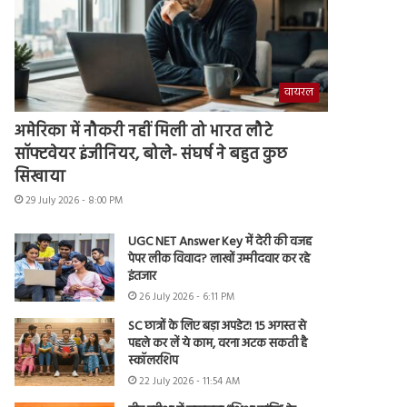
वायरल
अमेरिका में नौकरी नहीं मिली तो भारत लौटे
सॉफ्टवेयर इंजीनियर, बोले- संघर्ष ने बहुत कुछ
सिखाया
29 July 2026 - 8:00 PM
UGC NET Answer Key में देरी की वजह
पेपर लीक विवाद? लाखों उम्मीदवार कर रहे
इंतजार
26 July 2026 - 6:11 PM
SC छात्रों के लिए बड़ा अपडेट! 15 अगस्त से
पहले कर लें ये काम, वरना अटक सकती है
स्कॉलरशिप
22 July 2026 - 11:54 AM