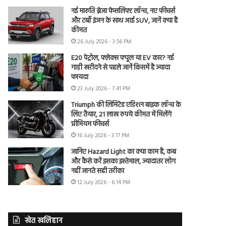
नई मारुति ब्रेजा फेसलिफ्ट लॉन्च, नए फीचर्स
और टर्बो इंजन के साथ आई SUV, जानें क्या है
कीमत
26 July 2026 - 3:56 PM
E20 पेट्रोल, फ्लेक्स फ्यूल या EV कार? नई
गाड़ी खरीदने से पहले जानें किसमें है ज्यादा
फायदा
23 July 2026 - 7:41 PM
Triumph की लिमिटेड एडिशन बाइक लॉन्च के
लिए तैयार, 21 लाख रुपये कीमत में मिलेंगे
प्रीमियम फीचर्स
16 July 2026 - 3:17 PM
जानिए Hazard Light का क्या काम है, कब
और कैसे करें इसका इस्तेमाल, ज्यादातर लोग
नहीं जानते सही तरीका
12 July 2026 - 6:14 PM
खेत खलिहान