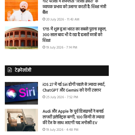
नीट परीक्षा में सफलता “शिक्षा क्रांति” के
व्यापक प्रभाव को उजागर करती है: शिक्षा मंत्री
बैंस
20 July 2026 - 11:43 AM
1715 में शुरू हुआ भारत का सबसे पुराना स्कूल,
300 साल बाद भी दे रहा है हजारों छात्रों को
शिक्षा
19 July 2026 - 7:14 PM
टेक्नोलॉजी
iOS 27 में नई Siri होगी पहले से ज्यादा स्मार्ट,
ChatGPT और Gemini को देगी टक्कर
25 July 2026 - 7:52 PM
Audi और Apple के पूर्व डिजाइनरों ने बनाई
लग्जरी इलेक्ट्रिक बग्गी, 100 किमी से ज्यादा
की रेंज के साथ आएगी यह अनोखी EV
19 July 2026 - 4:48 PM