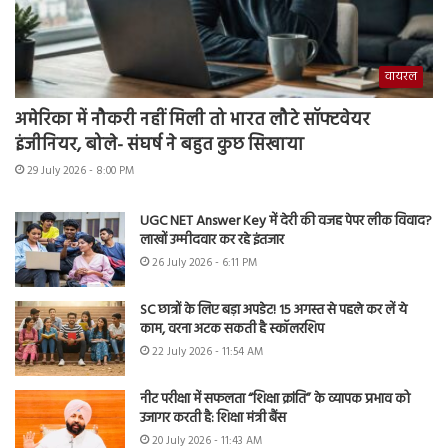
वायरल
अमेरिका में नौकरी नहीं मिली तो भारत लौटे सॉफ्टवेयर
इंजीनियर, बोले- संघर्ष ने बहुत कुछ सिखाया
29 July 2026 - 8:00 PM
UGC NET Answer Key में देरी की वजह पेपर लीक विवाद?
लाखों उम्मीदवार कर रहे इंतजार
26 July 2026 - 6:11 PM
SC छात्रों के लिए बड़ा अपडेट! 15 अगस्त से पहले कर लें ये
काम, वरना अटक सकती है स्कॉलरशिप
22 July 2026 - 11:54 AM
नीट परीक्षा में सफलता “शिक्षा क्रांति” के व्यापक प्रभाव को
उजागर करती है: शिक्षा मंत्री बैंस
20 July 2026 - 11:43 AM