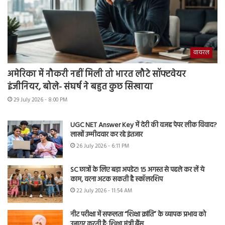
वायरल
अमेरिका में नौकरी नहीं मिली तो भारत लौटे सॉफ्टवेयर
इंजीनियर, बोले- संघर्ष ने बहुत कुछ सिखाया
29 July 2026 - 8:00 PM
UGC NET Answer Key में देरी की वजह पेपर लीक विवाद?
लाखों उम्मीदवार कर रहे इंतजार
26 July 2026 - 6:11 PM
SC छात्रों के लिए बड़ा अपडेट! 15 अगस्त से पहले कर लें ये
काम, वरना अटक सकती है स्कॉलरशिप
22 July 2026 - 11:54 AM
नीट परीक्षा में सफलता “शिक्षा क्रांति” के व्यापक प्रभाव को
उजागर करती है: शिक्षा मंत्री बैंस