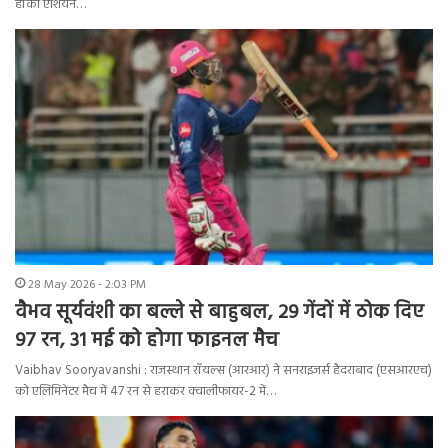
हॉकी एशियन…
28 May 2026 - 2:03 PM
वैभव सूर्यवंशी का बल्ले से बाहुबल, 29 गेंदों में ठोक दिए
97 रन, 31 मई को होगा फाइनल मैच
Vaibhav Sooryavanshi : राजस्थान रॉयल्स (आरआर) ने सनराइजर्स हैदराबाद (एसआरएच)
को एलिमिनेटर मैच में 47 रन से हराकर क्वालीफायर-2 में…