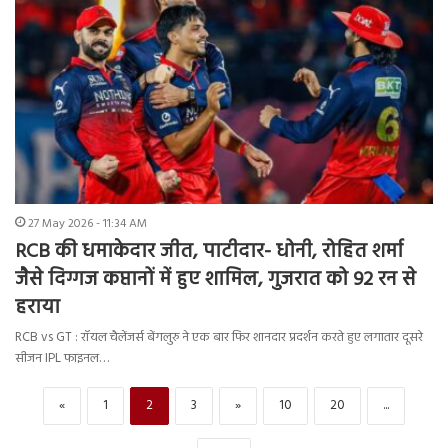
27 May 2026 - 11:34 AM
RCB की धमाकेदार जीत, पाटीदार- धोनी, रोहित शर्मा
जैसे दिग्गज कप्तानों में हुए शामिल, गुजरात को 92 रन से
हराया
RCB vs GT : रॉयल चैलेंजर्स बेंगलुरु ने एक बार फिर शानदार प्रदर्शन करते हुए लगातार दूसरे
सीजन IPL फाइनल…
«
1
2
3
»
10
20
...