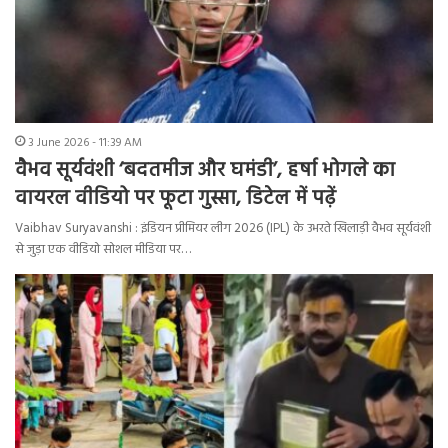
3 June 2026 - 11:39 AM
वैभव सूर्यवंशी ‘बदतमीज और घमंडी’, हर्षा भोगले का
वायरल वीडियो पर फूटा गुस्सा, डिटेल में पढ़ें
Vaibhav Suryavanshi : इंडियन प्रीमियर लीग 2026 (IPL) के उभरते खिलाड़ी वैभव सूर्यवंशी
से जुड़ा एक वीडियो सोशल मीडिया पर…