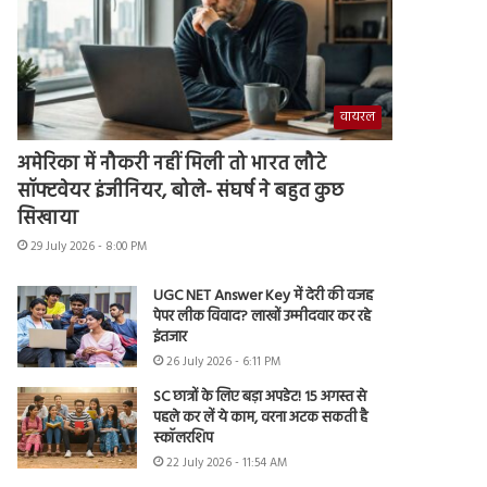
वायरल
अमेरिका में नौकरी नहीं मिली तो भारत लौटे
सॉफ्टवेयर इंजीनियर, बोले- संघर्ष ने बहुत कुछ
सिखाया
29 July 2026 - 8:00 PM
UGC NET Answer Key में देरी की वजह
पेपर लीक विवाद? लाखों उम्मीदवार कर रहे
इंतजार
26 July 2026 - 6:11 PM
SC छात्रों के लिए बड़ा अपडेट! 15 अगस्त से
पहले कर लें ये काम, वरना अटक सकती है
स्कॉलरशिप
22 July 2026 - 11:54 AM