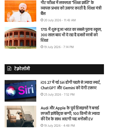
नीट परीक्षा में सफलता “शिक्षा क्रांति” के
व्यापक प्रभाव को उजागर करती है: शिक्षा मंत्री
बैंस
20 July 2026 - 11:43 AM
1715 में शुरू हुआ भारत का सबसे पुराना स्कूल,
300 साल बाद भी दे रहा है हजारों छात्रों को
शिक्षा
19 July 2026 - 7:14 PM
टेक्नोलॉजी
iOS 27 में नई Siri होगी पहले से ज्यादा स्मार्ट,
ChatGPT और Gemini को देगी टक्कर
25 July 2026 - 7:52 PM
Audi और Apple के पूर्व डिजाइनरों ने बनाई
लग्जरी इलेक्ट्रिक बग्गी, 100 किमी से ज्यादा
की रेंज के साथ आएगी यह अनोखी EV
19 July 2026 - 4:48 PM