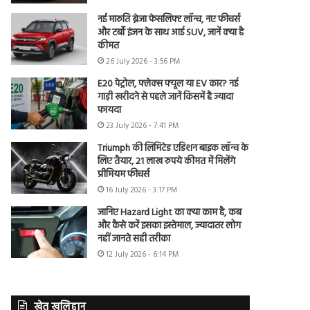
नई मारुति ब्रेजा फेसलिफ्ट लॉन्च, नए फीचर्स
और टर्बो इंजन के साथ आई SUV, जानें क्या है
कीमत
26 July 2026 - 3:56 PM
E20 पेट्रोल, फ्लेक्स फ्यूल या EV कार? नई
गाड़ी खरीदने से पहले जानें किसमें है ज्यादा
फायदा
23 July 2026 - 7:41 PM
Triumph की लिमिटेड एडिशन बाइक लॉन्च के
लिए तैयार, 21 लाख रुपये कीमत में मिलेंगे
प्रीमियम फीचर्स
16 July 2026 - 3:17 PM
जानिए Hazard Light का क्या काम है, कब
और कैसे करें इसका इस्तेमाल, ज्यादातर लोग
नहीं जानते सही तरीका
12 July 2026 - 6:14 PM
खेत खलिहान