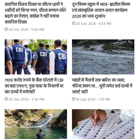
कारगिल विजय दिवस पर सीएम धामी ने
दून फिल्म स्कूल में भारत–ब्राज़ील फिल्म
शहीदों को किया नमन, वीरता सम्मान राशि
एवं सांस्कृतिक आदान-प्रदान कार्यक्रम
बढ़ाने का ऐलान, कांग्रेस ने नहीं मनाया
2026 का भव्य शुभारंभ
कारगिल दिवस
20 July 2026 - 6:56 PM
26 July 2026 - 5:00 PM
1109 करोड़ रुपये के बैंक घोटाले में CBI
पहाड़ों से मैदानों तक बारिश का असर,
का बड़ा एक्शन, गुप्ता पावर के ठिकानों पर
नदियां उफान पर… यूपी समेत कई राज्यों में
चार राज्यों में छापेमारी
अलर्ट जारी
20 July 2026 - 5:50 PM
18 July 2026 - 1:25 PM