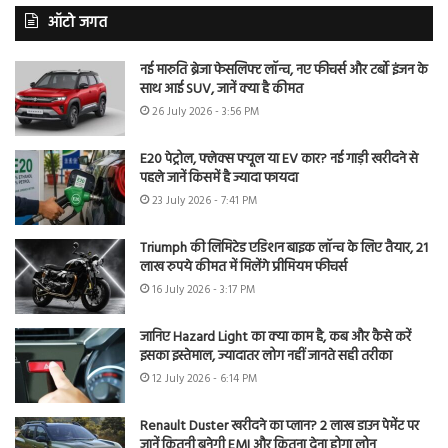
ऑटो जगत
नई मारुति ब्रेजा फेसलिफ्ट लॉन्च, नए फीचर्स और टर्बो इंजन के
साथ आई SUV, जानें क्या है कीमत
26 July 2026 - 3:56 PM
E20 पेट्रोल, फ्लेक्स फ्यूल या EV कार? नई गाड़ी खरीदने से
पहले जानें किसमें है ज्यादा फायदा
23 July 2026 - 7:41 PM
Triumph की लिमिटेड एडिशन बाइक लॉन्च के लिए तैयार, 21
लाख रुपये कीमत में मिलेंगे प्रीमियम फीचर्स
16 July 2026 - 3:17 PM
जानिए Hazard Light का क्या काम है, कब और कैसे करें
इसका इस्तेमाल, ज्यादातर लोग नहीं जानते सही तरीका
12 July 2026 - 6:14 PM
Renault Duster खरीदने का प्लान? 2 लाख डाउन पेमेंट पर
जानें कितनी बनेगी EMI और कितना देना होगा लोन