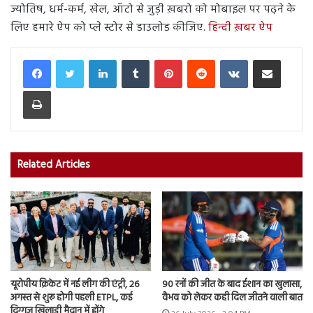
ज्योतिष, धर्म-कर्म, खेल, ऑटो से जुड़ी ख़बरो को मोबाइल पर पढ़ने के
लिए हमारे ऐप को प्ले स्टोर से डाउलोड कीजिए.
हिन्दी ख़बर ऐप
LinkedIn
Tumblr
Pinterest
Reddit
VKontakte
Share via Email
Print
Related Articles
यूरोपीय क्रिकेट में नई लीग की एंट्री, 26
90 रनों की जीत के बाद ईशान का खुलासा,
अगस्त से शुरू होगी पहली ETPL, कई
वैभव को लेकर कही दिल जीतने वाली बात
दिग्गज खिलाड़ी मैदान में होंगे