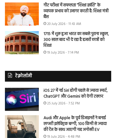
नीट परीक्षा में सफलता “शिक्षा क्रांति” के
व्यापक प्रभाव को उजागर करती है: शिक्षा मंत्री
बैंस
20 July 2026 - 11:43 AM
1715 में शुरू हुआ भारत का सबसे पुराना स्कूल,
300 साल बाद भी दे रहा है हजारों छात्रों को
शिक्षा
19 July 2026 - 7:14 PM
टेक्नोलॉजी
iOS 27 में नई Siri होगी पहले से ज्यादा स्मार्ट,
ChatGPT और Gemini को देगी टक्कर
25 July 2026 - 7:52 PM
Audi और Apple के पूर्व डिजाइनरों ने बनाई
लग्जरी इलेक्ट्रिक बग्गी, 100 किमी से ज्यादा
की रेंज के साथ आएगी यह अनोखी EV
19 July 2026 - 4:48 PM