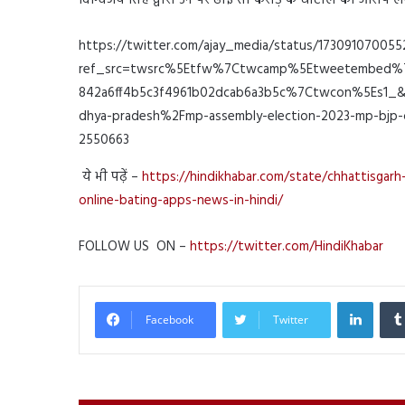
दिग्विजय सिंह द्वारा उन पर ढाई सौ करोड़ के घोटाले का आरोप ल
https://twitter.com/ajay_media/status/17309107005
ref_src=twsrc%5Etfw%7Ctwcamp%5Etweetembed%
842a6ff4b5c3f4961b02dcab6a3b5c%7Ctwcon%5Es1_
dhya-pradesh%2Fmp-assembly-election-2023-mp-bjp-ch
2550663
ये भी पढ़ें –
https://hindikhabar.com/state/chhattisgar
online-bating-apps-news-in-hindi/
FOLLOW US ON –
https://twitter.com/HindiKhabar
Linked
Facebook
Twitter