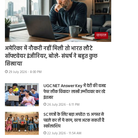
वायरल
अमेरिका में नौकरी नहीं मिली तो भारत लौटे
सॉफ्टवेयर इंजीनियर, बोले- संघर्ष ने बहुत कुछ
सिखाया
29 July 2026 - 8:00 PM
UGC NET Answer Key में देरी की वजह
पेपर लीक विवाद? लाखों उम्मीदवार कर रहे
इंतजार
26 July 2026 - 6:11 PM
SC छात्रों के लिए बड़ा अपडेट! 15 अगस्त से
पहले कर लें ये काम, वरना अटक सकती है
स्कॉलरशिप
22 July 2026 - 11:54 AM