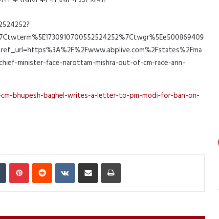
गाने के सवाल को भी हवा में उड़ा दिया।
52524252?
7Ctwterm%5E1730910700552524252%7Ctwgr%5Ee500869409
&ref_url=https%3A%2F%2Fwww.abplive.com%2Fstates%2Fma
ief-minister-face-narottam-mishra-out-of-cm-race-ann-
h-cm-bhupesh-baghel-writes-a-letter-to-pm-modi-for-ban-on-
In
Tumblr
Pinterest
Reddit
VKontakte
Share via Email
Print