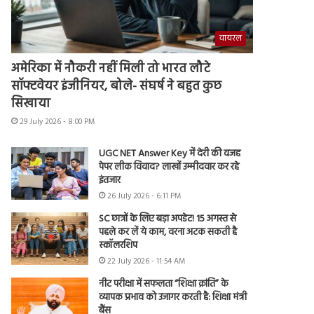
वायरल
अमेरिका में नौकरी नहीं मिली तो भारत लौटे
सॉफ्टवेयर इंजीनियर, बोले- संघर्ष ने बहुत कुछ
सिखाया
29 July 2026 - 8:00 PM
UGC NET Answer Key में देरी की वजह
पेपर लीक विवाद? लाखों उम्मीदवार कर रहे
इंतजार
26 July 2026 - 6:11 PM
SC छात्रों के लिए बड़ा अपडेट! 15 अगस्त से
पहले कर लें ये काम, वरना अटक सकती है
स्कॉलरशिप
22 July 2026 - 11:54 AM
नीट परीक्षा में सफलता “शिक्षा क्रांति” के
व्यापक प्रभाव को उजागर करती है: शिक्षा मंत्री
बैंस