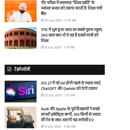
नीट परीक्षा में सफलता “शिक्षा क्रांति” के
व्यापक प्रभाव को उजागर करती है: शिक्षा मंत्री
बैंस
20 July 2026 - 11:43 AM
1715 में शुरू हुआ भारत का सबसे पुराना स्कूल,
300 साल बाद भी दे रहा है हजारों छात्रों को
शिक्षा
19 July 2026 - 7:14 PM
टेक्नोलॉजी
iOS 27 में नई Siri होगी पहले से ज्यादा स्मार्ट,
ChatGPT और Gemini को देगी टक्कर
25 July 2026 - 7:52 PM
Audi और Apple के पूर्व डिजाइनरों ने बनाई
लग्जरी इलेक्ट्रिक बग्गी, 100 किमी से ज्यादा
की रेंज के साथ आएगी यह अनोखी EV
19 July 2026 - 4:48 PM