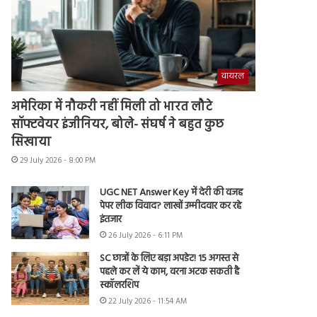
वायरल
अमेरिका में नौकरी नहीं मिली तो भारत लौटे
सॉफ्टवेयर इंजीनियर, बोले- संघर्ष ने बहुत कुछ
सिखाया
29 July 2026 - 8:00 PM
UGC NET Answer Key में देरी की वजह
पेपर लीक विवाद? लाखों उम्मीदवार कर रहे
इंतजार
26 July 2026 - 6:11 PM
SC छात्रों के लिए बड़ा अपडेट! 15 अगस्त से
पहले कर लें ये काम, वरना अटक सकती है
स्कॉलरशिप
22 July 2026 - 11:54 AM