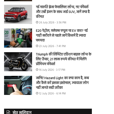
नई मारुति ब्रेजा फेसलिफ्ट लॉन्च, नए फीचर्स
और टर्बो इंजन के साथ आई SUV, जानें क्या है
कीमत
26 July 2026 - 3:56 PM
E20 पेट्रोल, फ्लेक्स फ्यूल या EV कार? नई
गाड़ी खरीदने से पहले जानें किसमें है ज्यादा
फायदा
23 July 2026 - 7:41 PM
Triumph की लिमिटेड एडिशन बाइक लॉन्च के
लिए तैयार, 21 लाख रुपये कीमत में मिलेंगे
प्रीमियम फीचर्स
16 July 2026 - 3:17 PM
जानिए Hazard Light का क्या काम है, कब
और कैसे करें इसका इस्तेमाल, ज्यादातर लोग
नहीं जानते सही तरीका
12 July 2026 - 6:14 PM
खेत खलिहान