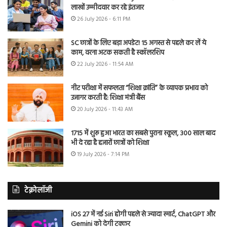
लाखों उम्मीदवार कर रहे इंतजार
26 July 2026 - 6:11 PM
SC छात्रों के लिए बड़ा अपडेट! 15 अगस्त से पहले कर लें ये
काम, वरना अटक सकती है स्कॉलरशिप
22 July 2026 - 11:54 AM
नीट परीक्षा में सफलता “शिक्षा क्रांति” के व्यापक प्रभाव को
उजागर करती है: शिक्षा मंत्री बैंस
20 July 2026 - 11:43 AM
1715 में शुरू हुआ भारत का सबसे पुराना स्कूल, 300 साल बाद
भी दे रहा है हजारों छात्रों को शिक्षा
19 July 2026 - 7:14 PM
टेक्नोलॉजी
iOS 27 में नई Siri होगी पहले से ज्यादा स्मार्ट, ChatGPT और
Gemini को देगी टक्कर