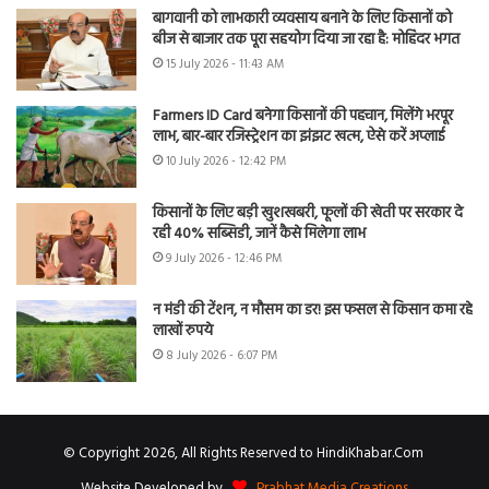
बागवानी को लाभकारी व्यवसाय बनाने के लिए किसानों को
बीज से बाजार तक पूरा सहयोग दिया जा रहा है: मोहिंदर भगत
15 July 2026 - 11:43 AM
Farmers ID Card बनेगा किसानों की पहचान, मिलेंगे भरपूर
लाभ, बार-बार रजिस्ट्रेशन का झंझट खत्म, ऐसे करें अप्लाई
10 July 2026 - 12:42 PM
किसानों के लिए बड़ी खुशखबरी, फूलों की खेती पर सरकार दे
रही 40% सब्सिडी, जानें कैसे मिलेगा लाभ
9 July 2026 - 12:46 PM
न मंडी की टेंशन, न मौसम का डर! इस फसल से किसान कमा रहे
लाखों रुपये
8 July 2026 - 6:07 PM
© Copyright 2026, All Rights Reserved to HindiKhabar.Com
Website Developed by
Prabhat Media Creations