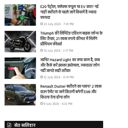
E20 पेट्रोल, फ्लेक्स फ्यूल या EV कार? नई
गाड़ी खरीदने से पहले जानें किसमें है ज्यादा
फायदा
23 July 2026 - 7:41 PM
Triumph की लिमिटेड एडिशन बाइक लॉन्च के
लिए तैयार, 21 लाख रुपये कीमत में मिलेंगे
प्रीमियम फीचर्स
16 July 2026 - 3:17 PM
जानिए Hazard Light का क्या काम है, कब
और कैसे करें इसका इस्तेमाल, ज्यादातर लोग
नहीं जानते सही तरीका
12 July 2026 - 6:14 PM
Renault Duster खरीदने का प्लान? 2 लाख
डाउन पेमेंट पर जानें कितनी बनेगी EMI और
कितना देना होगा लोन
9 July 2026 - 6:33 PM
खेत खलिहान