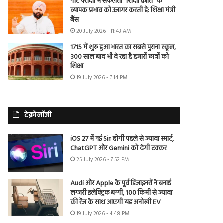
नीट परीक्षा में सफलता “शिक्षा क्रांति” के
व्यापक प्रभाव को उजागर करती है: शिक्षा मंत्री
बैंस
20 July 2026 - 11:43 AM
1715 में शुरू हुआ भारत का सबसे पुराना स्कूल,
300 साल बाद भी दे रहा है हजारों छात्रों को
शिक्षा
19 July 2026 - 7:14 PM
टेक्नोलॉजी
iOS 27 में नई Siri होगी पहले से ज्यादा स्मार्ट,
ChatGPT और Gemini को देगी टक्कर
25 July 2026 - 7:52 PM
Audi और Apple के पूर्व डिजाइनरों ने बनाई
लग्जरी इलेक्ट्रिक बग्गी, 100 किमी से ज्यादा
की रेंज के साथ आएगी यह अनोखी EV
19 July 2026 - 4:48 PM