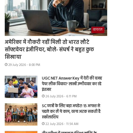
वायरल
अमेरिका में नौकरी नहीं मिली तो भारत लौटे
सॉफ्टवेयर इंजीनियर, बोले- संघर्ष ने बहुत कुछ
सिखाया
29 July 2026 - 8:00 PM
UGC NET Answer Key में देरी की वजह
पेपर लीक विवाद? लाखों उम्मीदवार कर रहे
इंतजार
26 July 2026 - 6:11 PM
SC छात्रों के लिए बड़ा अपडेट! 15 अगस्त से
पहले कर लें ये काम, वरना अटक सकती है
स्कॉलरशिप
22 July 2026 - 11:54 AM