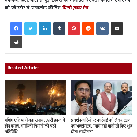
धर्म-कर्म, खेल, ऑटो से जुड़ी ख़बरों को मोबाइल पर पढ़ने के लिए हमारे ऐप
को प्ले स्टोर से डाउनलोड कीजिए.
हिन्दी ख़बर ऐप
LinkedIn
Tumblr
Pinterest
Reddit
VKontakte
Share via Email
Print
Related Articles
पश्चिम एशिया में बढ़ा तनाव : उत्तरी इराक में
प्रदर्शनकारियों पर कार्रवाई को लेकर CJP
ड्रोन हमले, अमेरिकी विमानों की बढ़ी
का अल्टीमेटम, “मांगें नहीं मानीं तो फिर शुरू
गतिविधि
होगा आंदोलन”