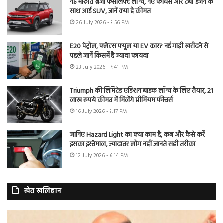
नई मारुति ब्रेजा फेसलिफ्ट लॉन्च, नए फीचर्स और टर्बो इंजन के
साथ आई SUV, जानें क्या है कीमत
26 July 2026 - 3:56 PM
E20 पेट्रोल, फ्लेक्स फ्यूल या EV कार? नई गाड़ी खरीदने से
पहले जानें किसमें है ज्यादा फायदा
23 July 2026 - 7:41 PM
Triumph की लिमिटेड एडिशन बाइक लॉन्च के लिए तैयार, 21
लाख रुपये कीमत में मिलेंगे प्रीमियम फीचर्स
16 July 2026 - 3:17 PM
जानिए Hazard Light का क्या काम है, कब और कैसे करें
इसका इस्तेमाल, ज्यादातर लोग नहीं जानते सही तरीका
12 July 2026 - 6:14 PM
खेत खलिहान