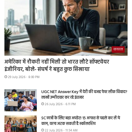
वायरल
अमेरिका में नौकरी नहीं मिली तो भारत लौटे सॉफ्टवेयर
इंजीनियर, बोले- संघर्ष ने बहुत कुछ सिखाया
29 July 2026 - 8:00 PM
UGC NET Answer Key में देरी की वजह पेपर लीक विवाद?
लाखों उम्मीदवार कर रहे इंतजार
26 July 2026 - 6:11 PM
SC छात्रों के लिए बड़ा अपडेट! 15 अगस्त से पहले कर लें ये
काम, वरना अटक सकती है स्कॉलरशिप
22 July 2026 - 11:54 AM