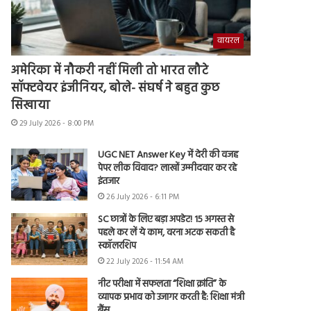
वायरल
अमेरिका में नौकरी नहीं मिली तो भारत लौटे
सॉफ्टवेयर इंजीनियर, बोले- संघर्ष ने बहुत कुछ
सिखाया
29 July 2026 - 8:00 PM
UGC NET Answer Key में देरी की वजह
पेपर लीक विवाद? लाखों उम्मीदवार कर रहे
इंतजार
26 July 2026 - 6:11 PM
SC छात्रों के लिए बड़ा अपडेट! 15 अगस्त से
पहले कर लें ये काम, वरना अटक सकती है
स्कॉलरशिप
22 July 2026 - 11:54 AM
नीट परीक्षा में सफलता “शिक्षा क्रांति” के
व्यापक प्रभाव को उजागर करती है: शिक्षा मंत्री
बैंस