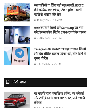
रेल यात्रियों के लिए बड़ी खुशखबरी, IRCTC
की नई वेबसाइट लॉन्च, टिकट बुकिंग होगी
पहले से आसान और तेज
16 July 2026 - 1:45 PM
999 रुपये में रिजर्व करें Samsung का नया
फोल्डेबल फोन, मिलेंगे 2799 रुपये के फायदे
8 July 2026 - 5:54 PM
Telegram पर सरकार का बड़ा एक्शन, फिल्में
और वेब सीरीज देखना पड़ेगा भारी, तीन दिनों में
दूसरा नोटिस
5 July 2026 - 2:25 PM
ऑटो जगत
नई मारुति ब्रेजा फेसलिफ्ट लॉन्च, नए फीचर्स
और टर्बो इंजन के साथ आई SUV, जानें क्या है
कीमत