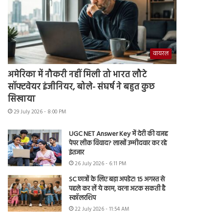
वायरल
अमेरिका में नौकरी नहीं मिली तो भारत लौटे
सॉफ्टवेयर इंजीनियर, बोले- संघर्ष ने बहुत कुछ
सिखाया
29 July 2026 - 8:00 PM
UGC NET Answer Key में देरी की वजह
पेपर लीक विवाद? लाखों उम्मीदवार कर रहे
इंतजार
26 July 2026 - 6:11 PM
SC छात्रों के लिए बड़ा अपडेट! 15 अगस्त से
पहले कर लें ये काम, वरना अटक सकती है
स्कॉलरशिप
22 July 2026 - 11:54 AM