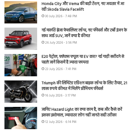
Honda City और Verna की बढ़ी टेंशन, नए अवतार में आ
रही Skoda Slavia Facelift
30 July 2026 - 7:48 PM
नई मारुति ब्रेजा फेसलिफ्ट लॉन्च, नए फीचर्स और टर्बो इंजन के
साथ आई SUV, जानें क्या है कीमत
26 July 2026 - 3:56 PM
E20 पेट्रोल, फ्लेक्स फ्यूल या EV कार? नई गाड़ी खरीदने से
पहले जानें किसमें है ज्यादा फायदा
23 July 2026 - 7:41 PM
Triumph की लिमिटेड एडिशन बाइक लॉन्च के लिए तैयार, 21
लाख रुपये कीमत में मिलेंगे प्रीमियम फीचर्स
16 July 2026 - 3:17 PM
जानिए Hazard Light का क्या काम है, कब और कैसे करें
इसका इस्तेमाल, ज्यादातर लोग नहीं जानते सही तरीका
12 July 2026 - 6:14 PM