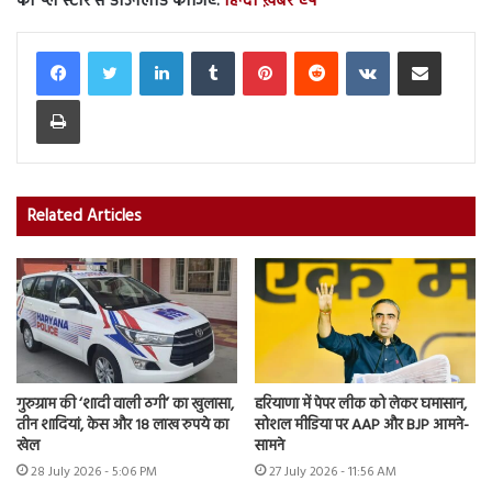
को प्ले स्टोर से डाउनलोड कीजिए.
हिन्दी ख़बर ऐप
LinkedIn
Tumblr
Pinterest
Reddit
VKontakte
Share via Email
Print
Related Articles
गुरुग्राम की ‘शादी वाली ठगी’ का खुलासा,
हरियाणा में पेपर लीक को लेकर घमासान,
तीन शादियां, केस और 18 लाख रुपये का
सोशल मीडिया पर AAP और BJP आमने-
खेल
सामने
28 July 2026 - 5:06 PM
27 July 2026 - 11:56 AM