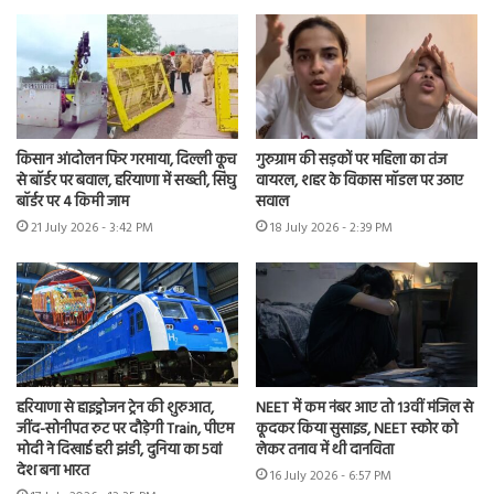
किसान आंदोलन फिर गरमाया, दिल्ली कूच
गुरुग्राम की सड़कों पर महिला का तंज
से बॉर्डर पर बवाल, हरियाणा में सख्ती, सिंघु
वायरल, शहर के विकास मॉडल पर उठाए
बॉर्डर पर 4 किमी जाम
सवाल
21 July 2026 - 3:42 PM
18 July 2026 - 2:39 PM
हरियाणा से हाइड्रोजन ट्रेन की शुरुआत,
NEET में कम नंबर आए तो 13वीं मंजिल से
जींद-सोनीपत रुट पर दौड़ेगी Train, पीएम
कूदकर किया सुसाइड, NEET स्कोर को
मोदी ने दिखाई हरी झंडी, दुनिया का 5वां
लेकर तनाव में थी दानविता
देश बना भारत
16 July 2026 - 6:57 PM