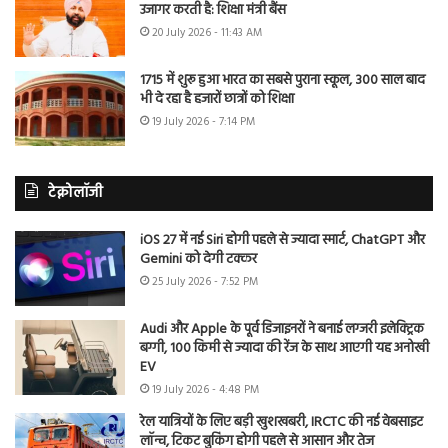
उजागर करती है: शिक्षा मंत्री बैंस
20 July 2026 - 11:43 AM
1715 में शुरू हुआ भारत का सबसे पुराना स्कूल, 300 साल बाद
भी दे रहा है हजारों छात्रों को शिक्षा
19 July 2026 - 7:14 PM
टेक्नोलॉजी
iOS 27 में नई Siri होगी पहले से ज्यादा स्मार्ट, ChatGPT और
Gemini को देगी टक्कर
25 July 2026 - 7:52 PM
Audi और Apple के पूर्व डिजाइनरों ने बनाई लग्जरी इलेक्ट्रिक
बग्गी, 100 किमी से ज्यादा की रेंज के साथ आएगी यह अनोखी
EV
19 July 2026 - 4:48 PM
रेल यात्रियों के लिए बड़ी खुशखबरी, IRCTC की नई वेबसाइट
लॉन्च, टिकट बुकिंग होगी पहले से आसान और तेज