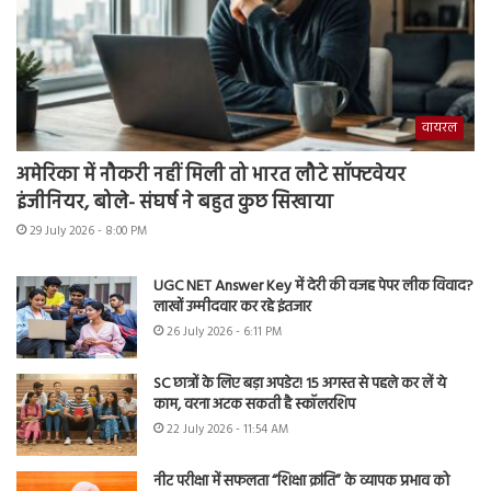
वायरल
अमेरिका में नौकरी नहीं मिली तो भारत लौटे सॉफ्टवेयर
इंजीनियर, बोले- संघर्ष ने बहुत कुछ सिखाया
29 July 2026 - 8:00 PM
UGC NET Answer Key में देरी की वजह पेपर लीक विवाद?
लाखों उम्मीदवार कर रहे इंतजार
26 July 2026 - 6:11 PM
SC छात्रों के लिए बड़ा अपडेट! 15 अगस्त से पहले कर लें ये
काम, वरना अटक सकती है स्कॉलरशिप
22 July 2026 - 11:54 AM
नीट परीक्षा में सफलता “शिक्षा क्रांति” के व्यापक प्रभाव को