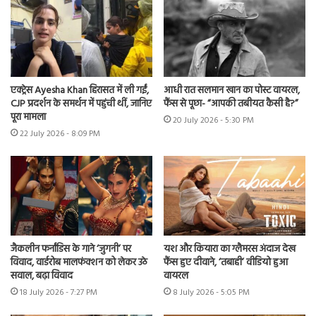
एक्ट्रेस Ayesha Khan हिरासत में ली गईं,
आधी रात सलमान खान का पोस्ट वायरल,
CJP प्रदर्शन के समर्थन में पहुंची थीं, जानिए
फैंस से पूछा- “आपकी तबीयत कैसी है?”
पूरा मामला
20 July 2026 - 5:30 PM
22 July 2026 - 8:09 PM
जैकलीन फर्नांडिस के गाने ‘जुगनी’ पर
यश और कियारा का ग्लैमरस अंदाज देख
विवाद, वार्डरोब मालफंक्शन को लेकर उठे
फैंस हुए दीवाने, ‘तबाही’ वीडियो हुआ
सवाल, बढ़ा विवाद
वायरल
18 July 2026 - 7:27 PM
8 July 2026 - 5:05 PM