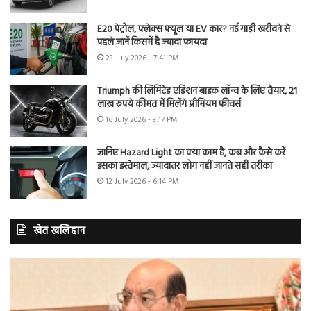
E20 पेट्रोल, फ्लेक्स फ्यूल या EV कार? नई गाड़ी खरीदने से
पहले जानें किसमें है ज्यादा फायदा
23 July 2026 - 7:41 PM
Triumph की लिमिटेड एडिशन बाइक लॉन्च के लिए तैयार, 21
लाख रुपये कीमत में मिलेंगे प्रीमियम फीचर्स
16 July 2026 - 3:17 PM
जानिए Hazard Light का क्या काम है, कब और कैसे करें
इसका इस्तेमाल, ज्यादातर लोग नहीं जानते सही तरीका
12 July 2026 - 6:14 PM
खेत खलिहान