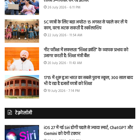
लाखों उम्मीदवार कर रहे इंतजार
26 July 2026 - 6:11 PM
SC छात्रों के लिए बड़ा अपडेट! 15 अगस्त से पहले कर लें ये
काम, वरना अटक सकती है स्कॉलरशिप
22 July 2026 - 11:54 AM
नीट परीक्षा में सफलता “शिक्षा क्रांति” के व्यापक प्रभाव को
उजागर करती है: शिक्षा मंत्री बैंस
20 July 2026 - 11:43 AM
1715 में शुरू हुआ भारत का सबसे पुराना स्कूल, 300 साल बाद
भी दे रहा है हजारों छात्रों को शिक्षा
19 July 2026 - 7:14 PM
टेक्नोलॉजी
iOS 27 में नई Siri होगी पहले से ज्यादा स्मार्ट, ChatGPT और
Gemini को देगी टक्कर