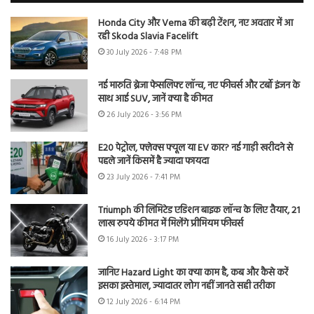
Honda City और Verna की बढ़ी टेंशन, नए अवतार में आ
रही Skoda Slavia Facelift
30 July 2026 - 7:48 PM
नई मारुति ब्रेजा फेसलिफ्ट लॉन्च, नए फीचर्स और टर्बो इंजन के
साथ आई SUV, जानें क्या है कीमत
26 July 2026 - 3:56 PM
E20 पेट्रोल, फ्लेक्स फ्यूल या EV कार? नई गाड़ी खरीदने से
पहले जानें किसमें है ज्यादा फायदा
23 July 2026 - 7:41 PM
Triumph की लिमिटेड एडिशन बाइक लॉन्च के लिए तैयार, 21
लाख रुपये कीमत में मिलेंगे प्रीमियम फीचर्स
16 July 2026 - 3:17 PM
जानिए Hazard Light का क्या काम है, कब और कैसे करें
इसका इस्तेमाल, ज्यादातर लोग नहीं जानते सही तरीका
12 July 2026 - 6:14 PM