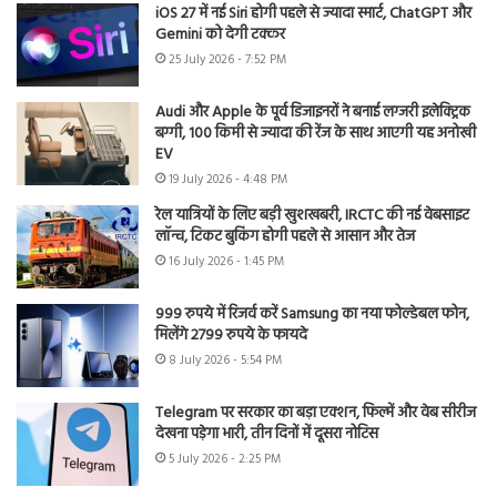
iOS 27 में नई Siri होगी पहले से ज्यादा स्मार्ट, ChatGPT और
Gemini को देगी टक्कर
25 July 2026 - 7:52 PM
Audi और Apple के पूर्व डिजाइनरों ने बनाई लग्जरी इलेक्ट्रिक
बग्गी, 100 किमी से ज्यादा की रेंज के साथ आएगी यह अनोखी
EV
19 July 2026 - 4:48 PM
रेल यात्रियों के लिए बड़ी खुशखबरी, IRCTC की नई वेबसाइट
लॉन्च, टिकट बुकिंग होगी पहले से आसान और तेज
16 July 2026 - 1:45 PM
999 रुपये में रिजर्व करें Samsung का नया फोल्डेबल फोन,
मिलेंगे 2799 रुपये के फायदे
8 July 2026 - 5:54 PM
Telegram पर सरकार का बड़ा एक्शन, फिल्में और वेब सीरीज
देखना पड़ेगा भारी, तीन दिनों में दूसरा नोटिस
5 July 2026 - 2:25 PM