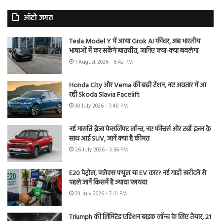
ऑटो जगत
Tesla Model Y में आया Grok AI फीचर, अब भारतीय
भाषाओं में कर सकेंगे बातचीत, जानिए क्या-क्या बदलेगा
1 August 2026 - 6:42 PM
Honda City और Verna की बढ़ी टेंशन, नए अवतार में आ
रही Skoda Slavia Facelift
30 July 2026 - 7:48 PM
नई मारुति ब्रेजा फेसलिफ्ट लॉन्च, नए फीचर्स और टर्बो इंजन के
साथ आई SUV, जानें क्या है कीमत
26 July 2026 - 3:56 PM
E20 पेट्रोल, फ्लेक्स फ्यूल या EV कार? नई गाड़ी खरीदने से
पहले जानें किसमें है ज्यादा फायदा
23 July 2026 - 7:41 PM
Triumph की लिमिटेड एडिशन बाइक लॉन्च के लिए तैयार, 21