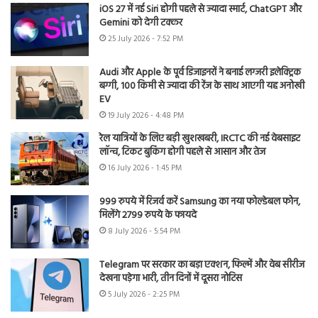
iOS 27 में नई Siri होगी पहले से ज्यादा स्मार्ट, ChatGPT और
Gemini को देगी टक्कर
25 July 2026 - 7:52 PM
Audi और Apple के पूर्व डिजाइनरों ने बनाई लग्जरी इलेक्ट्रिक
बग्गी, 100 किमी से ज्यादा की रेंज के साथ आएगी यह अनोखी
EV
19 July 2026 - 4:48 PM
रेल यात्रियों के लिए बड़ी खुशखबरी, IRCTC की नई वेबसाइट
लॉन्च, टिकट बुकिंग होगी पहले से आसान और तेज
16 July 2026 - 1:45 PM
999 रुपये में रिजर्व करें Samsung का नया फोल्डेबल फोन,
मिलेंगे 2799 रुपये के फायदे
8 July 2026 - 5:54 PM
Telegram पर सरकार का बड़ा एक्शन, फिल्में और वेब सीरीज
देखना पड़ेगा भारी, तीन दिनों में दूसरा नोटिस
5 July 2026 - 2:25 PM