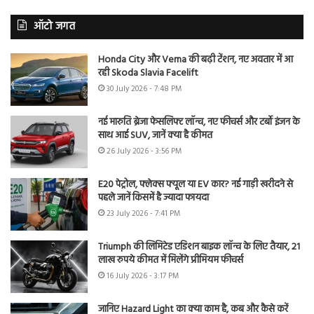
ऑटो जगत
Honda City और Verna की बढ़ी टेंशन, नए अवतार में आ
रही Skoda Slavia Facelift
30 July 2026 - 7:48 PM
नई मारुति ब्रेजा फेसलिफ्ट लॉन्च, नए फीचर्स और टर्बो इंजन के
साथ आई SUV, जानें क्या है कीमत
26 July 2026 - 3:56 PM
E20 पेट्रोल, फ्लेक्स फ्यूल या EV कार? नई गाड़ी खरीदने से
पहले जानें किसमें है ज्यादा फायदा
23 July 2026 - 7:41 PM
Triumph की लिमिटेड एडिशन बाइक लॉन्च के लिए तैयार, 21
लाख रुपये कीमत में मिलेंगे प्रीमियम फीचर्स
16 July 2026 - 3:17 PM
जानिए Hazard Light का क्या काम है, कब और कैसे करें