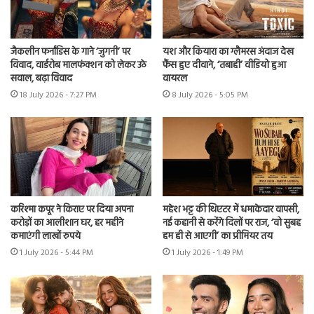
जैकलीन फर्नांडिस के गाने ‘जुगनी’ पर
यश और कियारा का ग्लैमरस अंदाज देख
विवाद, वार्डरोब मालफंक्शन को लेकर उठे
फैंस हुए दीवाने, ‘तबाही’ वीडियो हुआ
सवाल, बढ़ा विवाद
वायरल
18 July 2026 - 7:27 PM
8 July 2026 - 5:05 PM
करिश्मा कपूर ने किराए पर दिया अपना
महेश भट्ट की थिएटर में धमाकेदार वापसी,
करोड़ों का आलीशान घर, हर महीने
नई कहानी से करेंगे दिलों पर राज, ‘वो सुबह
कमाएंगी लाखों रुपये
हम ही से आएगी’ का प्रीमियर तय
1 July 2026 - 5:44 PM
1 July 2026 - 1:49 PM