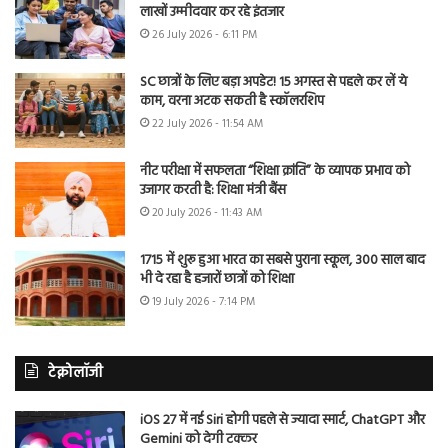
लाखों उम्मीदवार कर रहे इंतजार
26 July 2026 - 6:11 PM
SC छात्रों के लिए बड़ा अपडेट! 15 अगस्त से पहले कर लें ये
काम, वरना अटक सकती है स्कॉलरशिप
22 July 2026 - 11:54 AM
नीट परीक्षा में सफलता “शिक्षा क्रांति” के व्यापक प्रभाव को
उजागर करती है: शिक्षा मंत्री बैंस
20 July 2026 - 11:43 AM
1715 में शुरू हुआ भारत का सबसे पुराना स्कूल, 300 साल बाद
भी दे रहा है हजारों छात्रों को शिक्षा
19 July 2026 - 7:14 PM
टेक्नोलॉजी
iOS 27 में नई Siri होगी पहले से ज्यादा स्मार्ट, ChatGPT और
Gemini को देगी टक्कर