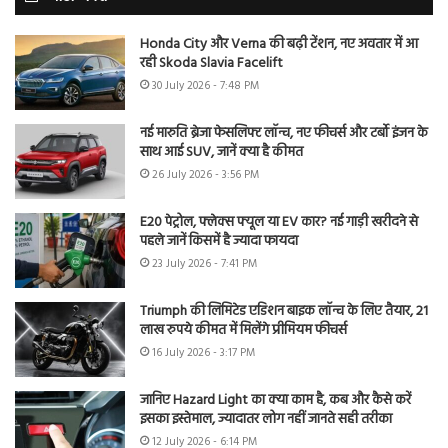
Honda City और Verna की बढ़ी टेंशन, नए अवतार में आ
रही Skoda Slavia Facelift
30 July 2026 - 7:48 PM
नई मारुति ब्रेजा फेसलिफ्ट लॉन्च, नए फीचर्स और टर्बो इंजन के
साथ आई SUV, जानें क्या है कीमत
26 July 2026 - 3:56 PM
E20 पेट्रोल, फ्लेक्स फ्यूल या EV कार? नई गाड़ी खरीदने से
पहले जानें किसमें है ज्यादा फायदा
23 July 2026 - 7:41 PM
Triumph की लिमिटेड एडिशन बाइक लॉन्च के लिए तैयार, 21
लाख रुपये कीमत में मिलेंगे प्रीमियम फीचर्स
16 July 2026 - 3:17 PM
जानिए Hazard Light का क्या काम है, कब और कैसे करें
इसका इस्तेमाल, ज्यादातर लोग नहीं जानते सही तरीका
12 July 2026 - 6:14 PM