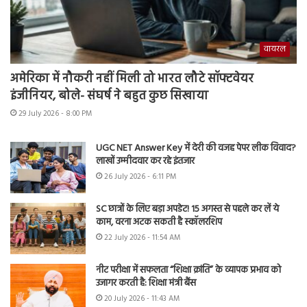
वायरल
अमेरिका में नौकरी नहीं मिली तो भारत लौटे सॉफ्टवेयर
इंजीनियर, बोले- संघर्ष ने बहुत कुछ सिखाया
29 July 2026 - 8:00 PM
UGC NET Answer Key में देरी की वजह पेपर लीक विवाद?
लाखों उम्मीदवार कर रहे इंतजार
26 July 2026 - 6:11 PM
SC छात्रों के लिए बड़ा अपडेट! 15 अगस्त से पहले कर लें ये
काम, वरना अटक सकती है स्कॉलरशिप
22 July 2026 - 11:54 AM
नीट परीक्षा में सफलता “शिक्षा क्रांति” के व्यापक प्रभाव को
उजागर करती है: शिक्षा मंत्री बैंस
20 July 2026 - 11:43 AM