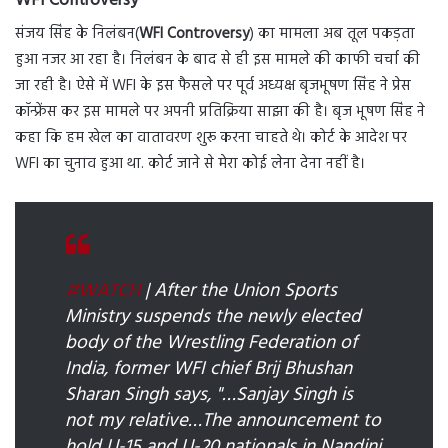
WFI Controversy
संजय सिंह के निलंबन(
WFI Controversy
) का मामला अब तूल पकड़ता
हुआ नजर आ रहा है। निलंबन के बाद से ही इस मामले की काफी चर्चा की
जा रही है। ऐसे में WFI के इस फैसले पर पूर्व अध्यक्ष बृजभूषण सिंह ने प्रेस
कॉन्फ्रेंस कर इस मामले पर अपनी प्रतिक्रिया साझा की है। बृज भूषण सिंह ने
कहा कि हम खेल का वातावरण शुरू करना चाहते थे। कोर्ट के आदेश पर
WFI का चुनाव हुआ था. कोर्ट जाने से मेरा कोई लेना देना नहीं है।
#WATCH
| After the Union Sports
Ministry suspends the newly elected
body of the Wrestling Federation of
India, former WFI chief Brij Bhushan
Sharan Singh says, "…Sanjay Singh is
not my relative…The announcement to
hold U-15 and U-20 nationals in Nandini