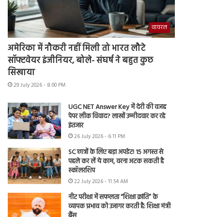
वायरल
अमेरिका में नौकरी नहीं मिली तो भारत लौटे
सॉफ्टवेयर इंजीनियर, बोले- संघर्ष ने बहुत कुछ
सिखाया
29 July 2026 - 8:00 PM
UGC NET Answer Key में देरी की वजह
पेपर लीक विवाद? लाखों उम्मीदवार कर रहे
इंतजार
26 July 2026 - 6:11 PM
SC छात्रों के लिए बड़ा अपडेट! 15 अगस्त से
पहले कर लें ये काम, वरना अटक सकती है
स्कॉलरशिप
22 July 2026 - 11:54 AM
नीट परीक्षा में सफलता “शिक्षा क्रांति” के
व्यापक प्रभाव को उजागर करती है: शिक्षा मंत्री
बैंस