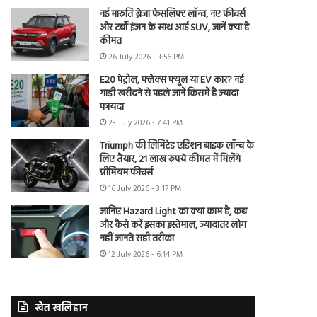
नई मारुति ब्रेजा फेसलिफ्ट लॉन्च, नए फीचर्स
और टर्बो इंजन के साथ आई SUV, जानें क्या है
कीमत
26 July 2026 - 3:56 PM
E20 पेट्रोल, फ्लेक्स फ्यूल या EV कार? नई
गाड़ी खरीदने से पहले जानें किसमें है ज्यादा
फायदा
23 July 2026 - 7:41 PM
Triumph की लिमिटेड एडिशन बाइक लॉन्च के
लिए तैयार, 21 लाख रुपये कीमत में मिलेंगे
प्रीमियम फीचर्स
16 July 2026 - 3:17 PM
जानिए Hazard Light का क्या काम है, कब
और कैसे करें इसका इस्तेमाल, ज्यादातर लोग
नहीं जानते सही तरीका
12 July 2026 - 6:14 PM
खेत खलिहान