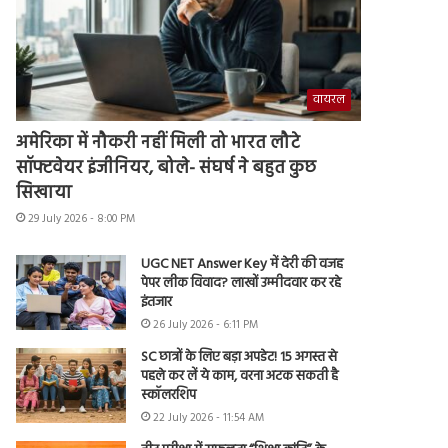
वायरल
अमेरिका में नौकरी नहीं मिली तो भारत लौटे
सॉफ्टवेयर इंजीनियर, बोले- संघर्ष ने बहुत कुछ
सिखाया
29 July 2026 - 8:00 PM
UGC NET Answer Key में देरी की वजह
पेपर लीक विवाद? लाखों उम्मीदवार कर रहे
इंतजार
26 July 2026 - 6:11 PM
SC छात्रों के लिए बड़ा अपडेट! 15 अगस्त से
पहले कर लें ये काम, वरना अटक सकती है
स्कॉलरशिप
22 July 2026 - 11:54 AM