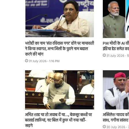
भदोही का नाम ‘संत रविदास नगर’ होने पर मायावती
PM मोदी के AI वी
ने किया स्वागत, अन्य जिलों के पुराने नाम बहाल
इंडिया हेड समेत कई
करने की मांग
31 July 2026 -
31 July 2026 - 1:16 PM
अमित शाह या तो जवाब दें या…., बेकसूर बच्चों पर
अखिलेश यादव को 
बरसाई लाठियां, नए बिल में कुछ भी नया नहीं-
साथ, नगीना सांसद न
खड़गे
30 July 2026 -