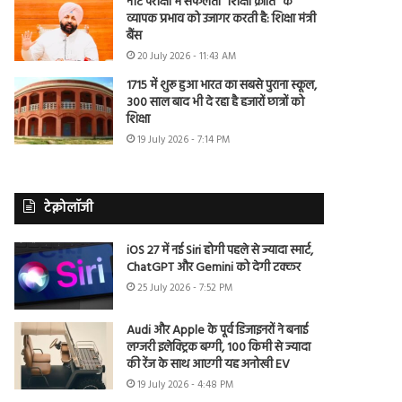
नीट परीक्षा में सफलता “शिक्षा क्रांति” के
व्यापक प्रभाव को उजागर करती है: शिक्षा मंत्री
बैंस
20 July 2026 - 11:43 AM
1715 में शुरू हुआ भारत का सबसे पुराना स्कूल,
300 साल बाद भी दे रहा है हजारों छात्रों को
शिक्षा
19 July 2026 - 7:14 PM
टेक्नोलॉजी
iOS 27 में नई Siri होगी पहले से ज्यादा स्मार्ट,
ChatGPT और Gemini को देगी टक्कर
25 July 2026 - 7:52 PM
Audi और Apple के पूर्व डिजाइनरों ने बनाई
लग्जरी इलेक्ट्रिक बग्गी, 100 किमी से ज्यादा
की रेंज के साथ आएगी यह अनोखी EV
19 July 2026 - 4:48 PM