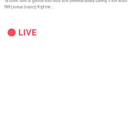
नई दिल्ली: असम के मुख्यमंत्री हिंमत बिस्वा सरमा (Himmat Biswa Sarma) ने आज जोरहाट
जिले (Jorhat District) में हुई एक…