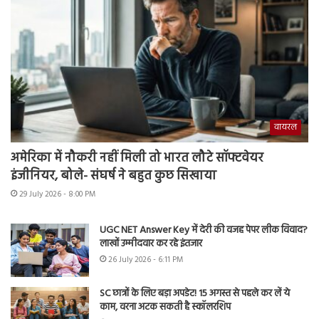
वायरल
अमेरिका में नौकरी नहीं मिली तो भारत लौटे सॉफ्टवेयर
इंजीनियर, बोले- संघर्ष ने बहुत कुछ सिखाया
29 July 2026 - 8:00 PM
UGC NET Answer Key में देरी की वजह पेपर लीक विवाद?
लाखों उम्मीदवार कर रहे इंतजार
26 July 2026 - 6:11 PM
SC छात्रों के लिए बड़ा अपडेट! 15 अगस्त से पहले कर लें ये
काम, वरना अटक सकती है स्कॉलरशिप