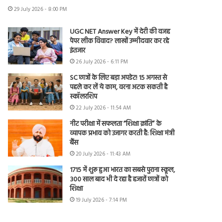
29 July 2026 - 8:00 PM
UGC NET Answer Key में देरी की वजह
पेपर लीक विवाद? लाखों उम्मीदवार कर रहे
इंतजार
26 July 2026 - 6:11 PM
SC छात्रों के लिए बड़ा अपडेट! 15 अगस्त से
पहले कर लें ये काम, वरना अटक सकती है
स्कॉलरशिप
22 July 2026 - 11:54 AM
नीट परीक्षा में सफलता “शिक्षा क्रांति” के
व्यापक प्रभाव को उजागर करती है: शिक्षा मंत्री
बैंस
20 July 2026 - 11:43 AM
1715 में शुरू हुआ भारत का सबसे पुराना स्कूल,
300 साल बाद भी दे रहा है हजारों छात्रों को
शिक्षा
19 July 2026 - 7:14 PM