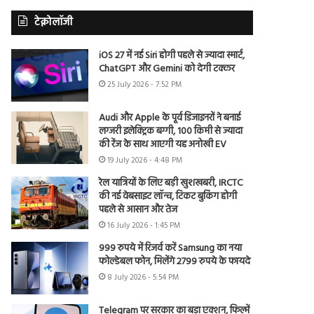
टेक्नोलॉजी
iOS 27 में नई Siri होगी पहले से ज्यादा स्मार्ट,
ChatGPT और Gemini को देगी टक्कर
25 July 2026 - 7:52 PM
Audi और Apple के पूर्व डिजाइनरों ने बनाई
लग्जरी इलेक्ट्रिक बग्गी, 100 किमी से ज्यादा
की रेंज के साथ आएगी यह अनोखी EV
19 July 2026 - 4:48 PM
रेल यात्रियों के लिए बड़ी खुशखबरी, IRCTC
की नई वेबसाइट लॉन्च, टिकट बुकिंग होगी
पहले से आसान और तेज
16 July 2026 - 1:45 PM
999 रुपये में रिजर्व करें Samsung का नया
फोल्डेबल फोन, मिलेंगे 2799 रुपये के फायदे
8 July 2026 - 5:54 PM
Telegram पर सरकार का बड़ा एक्शन, फिल्में