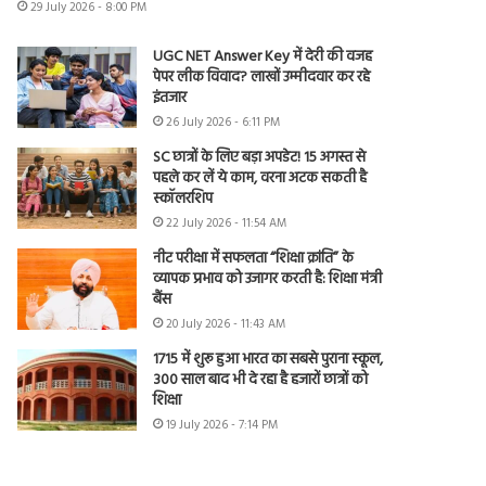
29 July 2026 - 8:00 PM
UGC NET Answer Key में देरी की वजह
पेपर लीक विवाद? लाखों उम्मीदवार कर रहे
इंतजार
26 July 2026 - 6:11 PM
SC छात्रों के लिए बड़ा अपडेट! 15 अगस्त से
पहले कर लें ये काम, वरना अटक सकती है
स्कॉलरशिप
22 July 2026 - 11:54 AM
नीट परीक्षा में सफलता “शिक्षा क्रांति” के
व्यापक प्रभाव को उजागर करती है: शिक्षा मंत्री
बैंस
20 July 2026 - 11:43 AM
1715 में शुरू हुआ भारत का सबसे पुराना स्कूल,
300 साल बाद भी दे रहा है हजारों छात्रों को
शिक्षा
19 July 2026 - 7:14 PM