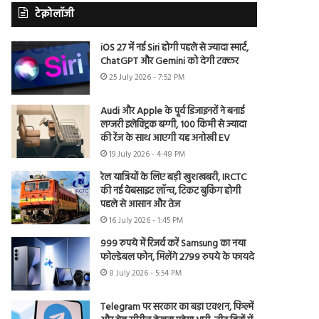
टेक्नोलॉजी
iOS 27 में नई Siri होगी पहले से ज्यादा स्मार्ट,
ChatGPT और Gemini को देगी टक्कर
25 July 2026 - 7:52 PM
Audi और Apple के पूर्व डिजाइनरों ने बनाई
लग्जरी इलेक्ट्रिक बग्गी, 100 किमी से ज्यादा
की रेंज के साथ आएगी यह अनोखी EV
19 July 2026 - 4:48 PM
रेल यात्रियों के लिए बड़ी खुशखबरी, IRCTC
की नई वेबसाइट लॉन्च, टिकट बुकिंग होगी
पहले से आसान और तेज
16 July 2026 - 1:45 PM
999 रुपये में रिजर्व करें Samsung का नया
फोल्डेबल फोन, मिलेंगे 2799 रुपये के फायदे
8 July 2026 - 5:54 PM
Telegram पर सरकार का बड़ा एक्शन, फिल्में