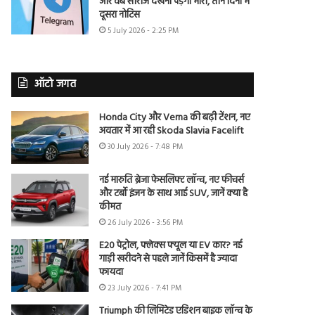
और वेब सीरीज देखना पड़ेगा भारी, तीन दिनों में
दूसरा नोटिस
5 July 2026 - 2:25 PM
ऑटो जगत
Honda City और Verna की बढ़ी टेंशन, नए
अवतार में आ रही Skoda Slavia Facelift
30 July 2026 - 7:48 PM
नई मारुति ब्रेजा फेसलिफ्ट लॉन्च, नए फीचर्स
और टर्बो इंजन के साथ आई SUV, जानें क्या है
कीमत
26 July 2026 - 3:56 PM
E20 पेट्रोल, फ्लेक्स फ्यूल या EV कार? नई
गाड़ी खरीदने से पहले जानें किसमें है ज्यादा
फायदा
23 July 2026 - 7:41 PM
Triumph की लिमिटेड एडिशन बाइक लॉन्च के