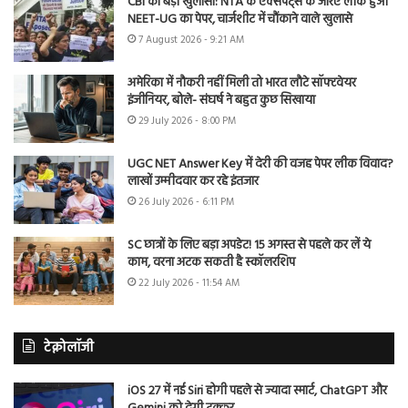
CBI का बड़ा खुलासा: NTA के एक्सपर्ट्स के जरिए लीक हुआ
NEET-UG का पेपर, चार्जशीट में चौंकाने वाले खुलासे
7 August 2026 - 9:21 AM
अमेरिका में नौकरी नहीं मिली तो भारत लौटे सॉफ्टवेयर
इंजीनियर, बोले- संघर्ष ने बहुत कुछ सिखाया
29 July 2026 - 8:00 PM
UGC NET Answer Key में देरी की वजह पेपर लीक विवाद?
लाखों उम्मीदवार कर रहे इंतजार
26 July 2026 - 6:11 PM
SC छात्रों के लिए बड़ा अपडेट! 15 अगस्त से पहले कर लें ये
काम, वरना अटक सकती है स्कॉलरशिप
22 July 2026 - 11:54 AM
टेक्नोलॉजी
iOS 27 में नई Siri होगी पहले से ज्यादा स्मार्ट, ChatGPT और