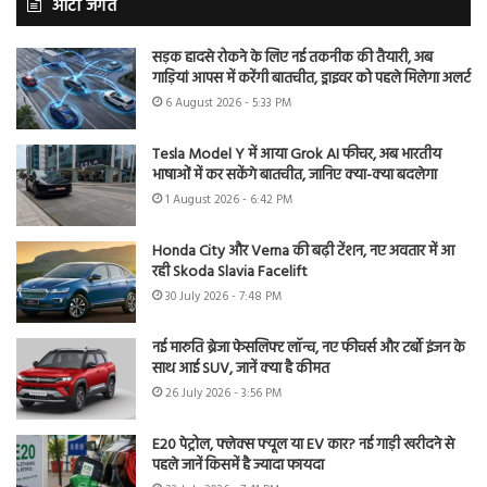
ऑटो जगत
सड़क हादसे रोकने के लिए नई तकनीक की तैयारी, अब
गाड़ियां आपस में करेंगी बातचीत, ड्राइवर को पहले मिलेगा अलर्ट
6 August 2026 - 5:33 PM
Tesla Model Y में आया Grok AI फीचर, अब भारतीय
भाषाओं में कर सकेंगे बातचीत, जानिए क्या-क्या बदलेगा
1 August 2026 - 6:42 PM
Honda City और Verna की बढ़ी टेंशन, नए अवतार में आ
रही Skoda Slavia Facelift
30 July 2026 - 7:48 PM
नई मारुति ब्रेजा फेसलिफ्ट लॉन्च, नए फीचर्स और टर्बो इंजन के
साथ आई SUV, जानें क्या है कीमत
26 July 2026 - 3:56 PM
E20 पेट्रोल, फ्लेक्स फ्यूल या EV कार? नई गाड़ी खरीदने से
पहले जानें किसमें है ज्यादा फायदा