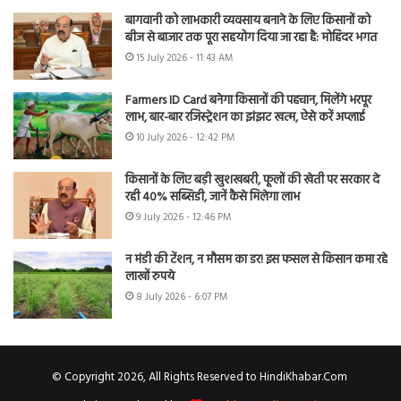
बागवानी को लाभकारी व्यवसाय बनाने के लिए किसानों को
बीज से बाजार तक पूरा सहयोग दिया जा रहा है: मोहिंदर भगत
15 July 2026 - 11:43 AM
Farmers ID Card बनेगा किसानों की पहचान, मिलेंगे भरपूर
लाभ, बार-बार रजिस्ट्रेशन का झंझट खत्म, ऐसे करें अप्लाई
10 July 2026 - 12:42 PM
किसानों के लिए बड़ी खुशखबरी, फूलों की खेती पर सरकार दे
रही 40% सब्सिडी, जानें कैसे मिलेगा लाभ
9 July 2026 - 12:46 PM
न मंडी की टेंशन, न मौसम का डर! इस फसल से किसान कमा रहे
लाखों रुपये
8 July 2026 - 6:07 PM
© Copyright 2026, All Rights Reserved to HindiKhabar.Com