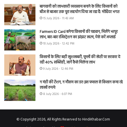
बागवानी को लाभकारी व्यवसाय बनाने के लिए किसानों को
बीज से बाजार तक पूरा सहयोग दिया जा रहा है: मोहिंदर भगत
15 July 2026 - 11:43 AM
Farmers ID Card बनेगा किसानों की पहचान, मिलेंगे भरपूर
लाभ, बार-बार रजिस्ट्रेशन का झंझट खत्म, ऐसे करें अप्लाई
10 July 2026 - 12:42 PM
किसानों के लिए बड़ी खुशखबरी, फूलों की खेती पर सरकार दे
रही 40% सब्सिडी, जानें कैसे मिलेगा लाभ
9 July 2026 - 12:46 PM
न मंडी की टेंशन, न मौसम का डर! इस फसल से किसान कमा रहे
लाखों रुपये
8 July 2026 - 6:07 PM
© Copyright 2026, All Rights Reserved to HindiKhabar.Com