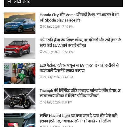
ऑटो जगत
Honda City और Verna की बढ़ी टेंशन, नए अवतार में आ
रही Skoda Slavia Facelift
30 July 2026 - 7:48 PM
नई मारुति ब्रेजा फेसलिफ्ट लॉन्च, नए फीचर्स और टर्बो इंजन के
साथ आई SUV, जानें क्या है कीमत
26 July 2026 - 3:56 PM
E20 पेट्रोल, फ्लेक्स फ्यूल या EV कार? नई गाड़ी खरीदने से
पहले जानें किसमें है ज्यादा फायदा
23 July 2026 - 7:41 PM
Triumph की लिमिटेड एडिशन बाइक लॉन्च के लिए तैयार, 21
लाख रुपये कीमत में मिलेंगे प्रीमियम फीचर्स
16 July 2026 - 3:17 PM
जानिए Hazard Light का क्या काम है, कब और कैसे करें
इसका इस्तेमाल, ज्यादातर लोग नहीं जानते सही तरीका