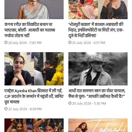
कंगना रनौत का विवादित बयान पर
‘भोजपुरी बवाल’ में काजल-अम्रपाली की
पलटवार, बोलीं- आजादी का मतलब
भिड़ंत, इनसिक्योरिटी पर छिड़ी जंग, एक-
मर्यादा तोड़ना नहीं
दूजे से भिड़ीं हसिनाएं
29 July 2026 - 7:00 PM
25 July 2026 - 6:57 PM
एक्ट्रेस Ayesha Khan हिरासत में ली गईं,
आधी रात सलमान खान का पोस्ट वायरल,
CJP प्रदर्शन के समर्थन में पहुंची थीं, जानिए
फैंस से पूछा- “आपकी तबीयत कैसी है?”
पूरा मामला
20 July 2026 - 5:30 PM
22 July 2026 - 8:09 PM