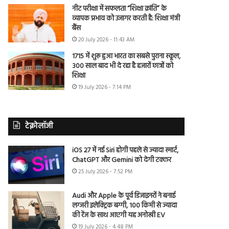
नीट परीक्षा में सफलता “शिक्षा क्रांति” के
व्यापक प्रभाव को उजागर करती है: शिक्षा मंत्री
बैंस
20 July 2026 - 11:43 AM
1715 में शुरू हुआ भारत का सबसे पुराना स्कूल,
300 साल बाद भी दे रहा है हजारों छात्रों को
शिक्षा
19 July 2026 - 7:14 PM
टेक्नोलॉजी
iOS 27 में नई Siri होगी पहले से ज्यादा स्मार्ट,
ChatGPT और Gemini को देगी टक्कर
25 July 2026 - 7:52 PM
Audi और Apple के पूर्व डिजाइनरों ने बनाई
लग्जरी इलेक्ट्रिक बग्गी, 100 किमी से ज्यादा
की रेंज के साथ आएगी यह अनोखी EV
19 July 2026 - 4:48 PM