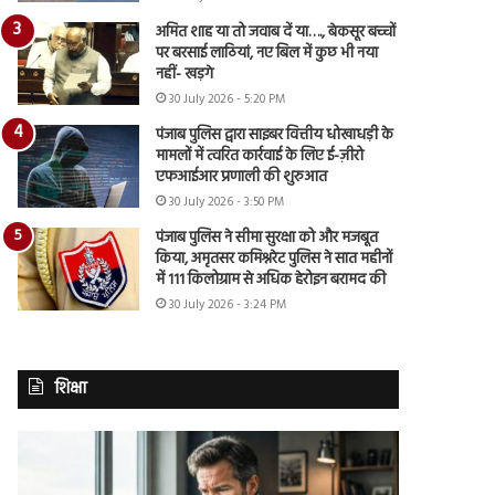
अमित शाह या तो जवाब दें या…., बेकसूर बच्चों
पर बरसाई लाठियां, नए बिल में कुछ भी नया
नहीं- खड़गे
30 July 2026 - 5:20 PM
पंजाब पुलिस द्वारा साइबर वित्तीय धोखाधड़ी के
मामलों में त्वरित कार्रवाई के लिए ई-ज़ीरो
एफआईआर प्रणाली की शुरुआत
30 July 2026 - 3:50 PM
पंजाब पुलिस ने सीमा सुरक्षा को और मजबूत
किया, अमृतसर कमिश्नरेट पुलिस ने सात महीनों
में 111 किलोग्राम से अधिक हेरोइन बरामद की
30 July 2026 - 3:24 PM
शिक्षा