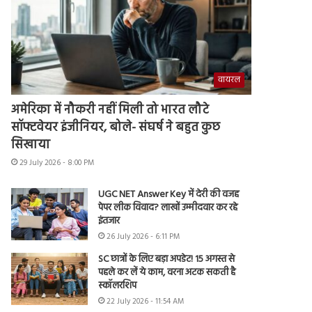
वायरल
अमेरिका में नौकरी नहीं मिली तो भारत लौटे
सॉफ्टवेयर इंजीनियर, बोले- संघर्ष ने बहुत कुछ
सिखाया
29 July 2026 - 8:00 PM
UGC NET Answer Key में देरी की वजह
पेपर लीक विवाद? लाखों उम्मीदवार कर रहे
इंतजार
26 July 2026 - 6:11 PM
SC छात्रों के लिए बड़ा अपडेट! 15 अगस्त से
पहले कर लें ये काम, वरना अटक सकती है
स्कॉलरशिप
22 July 2026 - 11:54 AM