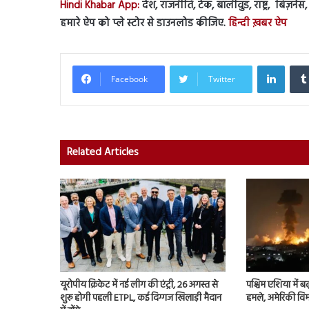
Hindi Khabar App:
देश, राजनीति, टेक, बॉलीवुड, राष्ट्र, बिज़ने
हमारे ऐप को प्ले स्टोर से डाउनलोड कीजिए.
हिन्दी ख़बर ऐप
Linked
Facebook
Twitter
Related Articles
यूरोपीय क्रिकेट में नई लीग की एंट्री, 26 अगस्त से
पश्चिम एशिया में बढ़
शुरू होगी पहली ETPL, कई दिग्गज खिलाड़ी मैदान
हमले, अमेरिकी विम