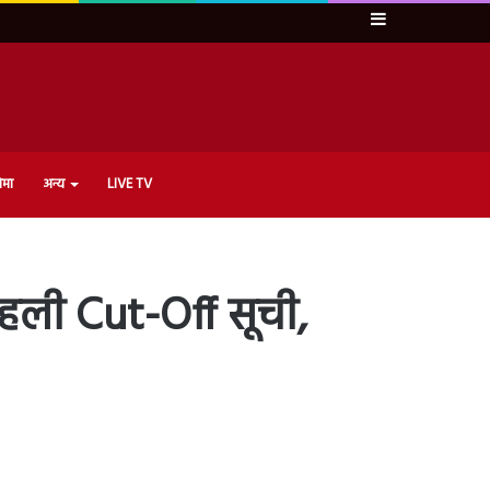
Sidebar
ेमा
अन्य
LIVE TV
पहली Cut-Off सूची,