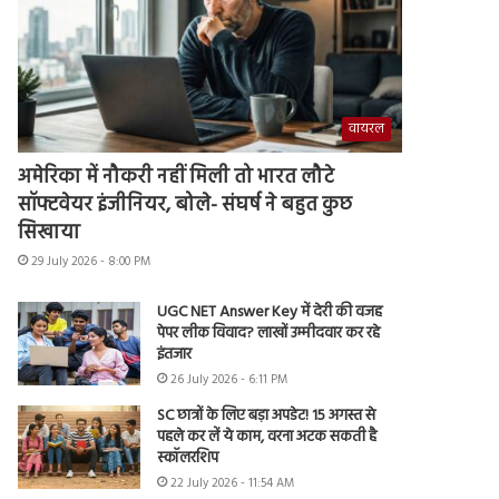
वायरल
अमेरिका में नौकरी नहीं मिली तो भारत लौटे
सॉफ्टवेयर इंजीनियर, बोले- संघर्ष ने बहुत कुछ
सिखाया
29 July 2026 - 8:00 PM
UGC NET Answer Key में देरी की वजह
पेपर लीक विवाद? लाखों उम्मीदवार कर रहे
इंतजार
26 July 2026 - 6:11 PM
SC छात्रों के लिए बड़ा अपडेट! 15 अगस्त से
पहले कर लें ये काम, वरना अटक सकती है
स्कॉलरशिप
22 July 2026 - 11:54 AM