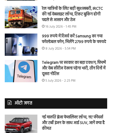
रेल यात्रियों के लिए बड़ी खुशखबरी, IRCTC
की नई वेबसाइट लॉन्च, टिकट बुकिंग होगी
पहले से आसान और तेज
16 July 2026 - 1:45 PM
999 रुपये में रिजर्व करें Samsung का नया
फोल्डेबल फोन, मिलेंगे 2799 रुपये के फायदे
8 July 2026 - 5:54 PM
Telegram पर सरकार का बड़ा एक्शन, फिल्में
और वेब सीरीज देखना पड़ेगा भारी, तीन दिनों में
दूसरा नोटिस
5 July 2026 - 2:25 PM
ऑटो जगत
नई मारुति ब्रेजा फेसलिफ्ट लॉन्च, नए फीचर्स
और टर्बो इंजन के साथ आई SUV, जानें क्या है
कीमत