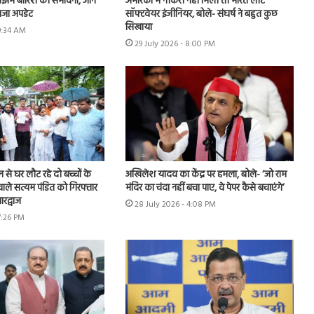
झम बारिश की संभावना, जानें
अमेरिका में नौकरी नहीं मिली तो भारत लौटे
ाजा अपडेट
सॉफ्टवेयर इंजीनियर, बोले- संघर्ष ने बहुत कुछ
सिखाया
 9:34 AM
29 July 2026 - 8:00 PM
शन से घर लौट रहे दो बच्चों के
अखिलेश यादव का केंद्र पर हमला, बोले- ‘जो राम
ाले सत्यम पंडित को गिरफ्तार
मंदिर का चंदा नहीं बचा पाए, वे पेपर कैसे बचाएंगे’
रद्वाज
28 July 2026 - 4:08 PM
7:26 PM